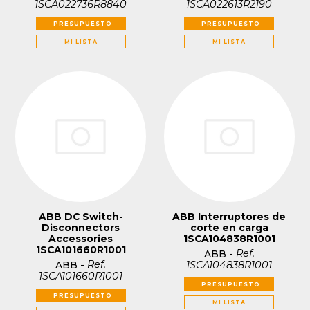
1SCA022736R8840
1SCA022613R2190
PRESUPUESTO
PRESUPUESTO
MI LISTA
MI LISTA
ABB DC Switch-
ABB Interruptores de
Disconnectors
corte en carga
Accessories
1SCA104838R1001
1SCA101660R1001
Ref.
ABB
-
Ref.
1SCA104838R1001
ABB
-
1SCA101660R1001
PRESUPUESTO
PRESUPUESTO
MI LISTA