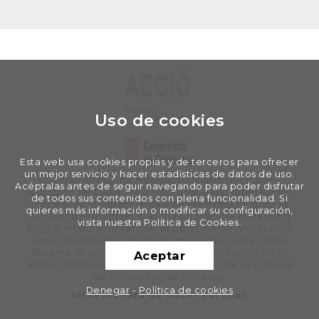
Uso de cookies
Esta web usa cookies propias y de terceros para ofrecer
un mejor servicio y hacer estadísticas de datos de uso.
Cyberall Group ha sido beneficiaria del Fondo
Acéptalas antes de seguir navegando para poder disfrutar
Europeo de Desarrollo Regional cuyo objetivo es
de todos sus contenidos con plena funcionalidad. Si
mejorar la competitividad de las Pymes y gracias
quieres más información o modificar su configuración,
al cual ha puesto en marcha un Plan de Marketing
visita nuestra Política de Cookies.
Digital Internacional con el objetivo de mejorar su
posicionamiento online en mercados exteriores
durante el año 2020. Para ello ha contado con el
Aceptar
apoyo del Programa XPANDE DIGITAL de la Cámara
de Comercio de Terrassa.
Denegar
-
Política de cookies
«Una manera de hacer Europa»