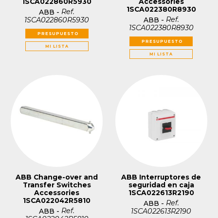
1SCA022860R5930
Accessories
1SCA022380R8930
Ref.
ABB
-
Ref.
1SCA022860R5930
ABB
-
1SCA022380R8930
PRESUPUESTO
PRESUPUESTO
MI LISTA
MI LISTA
ABB Change-over and
ABB Interruptores de
Transfer Switches
seguridad en caja
Accessories
1SCA022613R2190
1SCA022042R5810
Ref.
ABB
-
Ref.
1SCA022613R2190
ABB
-