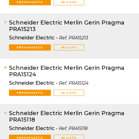
PRESUPUESTO
MI LISTA
Schneider Electric Merlin Gerin Pragma
PRA15213
Schneider Electric
-
Ref.
PRA15213
PRESUPUESTO
MI LISTA
Schneider Electric Merlin Gerin Pragma
PRA15124
Schneider Electric
-
Ref.
PRA15124
PRESUPUESTO
MI LISTA
Schneider Electric Merlin Gerin Pragma
PRA15118
Schneider Electric
-
Ref.
PRA15118
PRESUPUESTO
MI LISTA