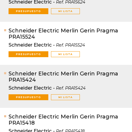
Schneider Electric
-
Ref.
PRA15624
PRESUPUESTO
MI LISTA
Schneider Electric Merlin Gerin Pragma
PRA15524
Schneider Electric
-
Ref.
PRA15524
PRESUPUESTO
MI LISTA
Schneider Electric Merlin Gerin Pragma
PRA15424
Schneider Electric
-
Ref.
PRA15424
PRESUPUESTO
MI LISTA
Schneider Electric Merlin Gerin Pragma
PRA15418
Schneider Electric
-
Ref.
PRA15418