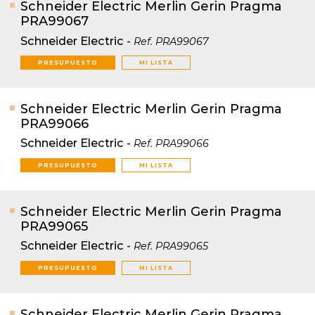
Schneider Electric Merlin Gerin Pragma
PRA99067
Schneider Electric
-
Ref.
PRA99067
PRESUPUESTO
MI LISTA
Schneider Electric Merlin Gerin Pragma
PRA99066
Schneider Electric
-
Ref.
PRA99066
PRESUPUESTO
MI LISTA
Schneider Electric Merlin Gerin Pragma
PRA99065
Schneider Electric
-
Ref.
PRA99065
PRESUPUESTO
MI LISTA
Schneider Electric Merlin Gerin Pragma