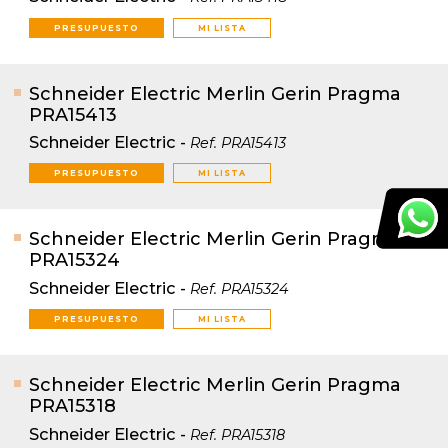
PRESUPUESTO
MI LISTA
Schneider Electric Merlin Gerin Pragma
PRA15413
Schneider Electric
-
Ref.
PRA15413
PRESUPUESTO
MI LISTA
Schneider Electric Merlin Gerin Pragma
PRA15324
Schneider Electric
-
Ref.
PRA15324
PRESUPUESTO
MI LISTA
Schneider Electric Merlin Gerin Pragma
PRA15318
Schneider Electric
-
Ref.
PRA15318