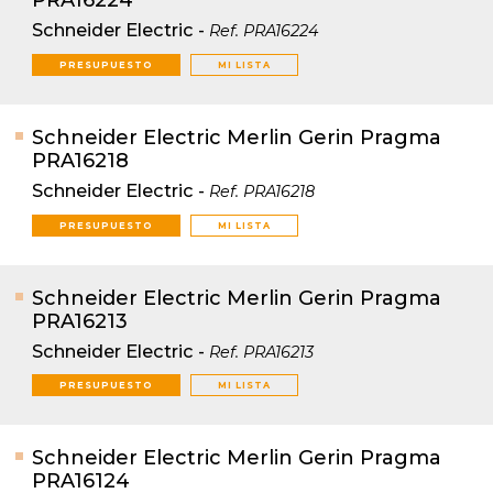
Schneider Electric
-
Ref.
PRA16224
PRESUPUESTO
MI LISTA
Schneider Electric Merlin Gerin Pragma
PRA16218
Schneider Electric
-
Ref.
PRA16218
PRESUPUESTO
MI LISTA
Schneider Electric Merlin Gerin Pragma
PRA16213
Schneider Electric
-
Ref.
PRA16213
PRESUPUESTO
MI LISTA
Schneider Electric Merlin Gerin Pragma
PRA16124