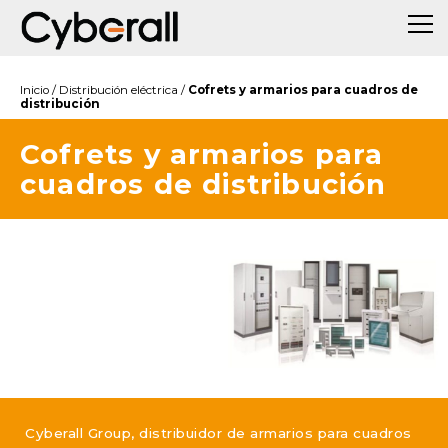
Inicio
/
Distribución eléctrica
/
Cofrets y armarios para cuadros de
distribución
Cofrets y armarios para
cuadros de distribución
Cyberall Group, distribuidor de armarios para cuadros