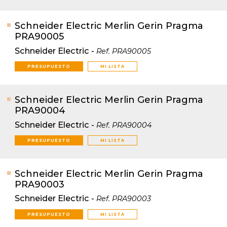
Schneider Electric Merlin Gerin Pragma
PRA90005
Schneider Electric
-
Ref.
PRA90005
PRESUPUESTO
MI LISTA
Schneider Electric Merlin Gerin Pragma
PRA90004
Schneider Electric
-
Ref.
PRA90004
PRESUPUESTO
MI LISTA
Schneider Electric Merlin Gerin Pragma
PRA90003
Schneider Electric
-
Ref.
PRA90003
PRESUPUESTO
MI LISTA