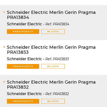
Schneider Electric Merlin Gerin Pragma
PRA13834
Schneider Electric
-
Ref.
PRA13834
PRESUPUESTO
MI LISTA
Schneider Electric Merlin Gerin Pragma
PRA13833
Schneider Electric
-
Ref.
PRA13833
PRESUPUESTO
MI LISTA
Schneider Electric Merlin Gerin Pragma
PRA13832
Schneider Electric
-
Ref.
PRA13832
PRESUPUESTO
MI LISTA