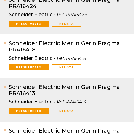
PRA16424
Schneider Electric
-
Ref.
PRA16424
PRESUPUESTO
MI LISTA
Schneider Electric Merlin Gerin Pragma
PRA16418
Schneider Electric
-
Ref.
PRA16418
PRESUPUESTO
MI LISTA
Schneider Electric Merlin Gerin Pragma
PRA16413
Schneider Electric
-
Ref.
PRA16413
PRESUPUESTO
MI LISTA
Schneider Electric Merlin Gerin Pragma