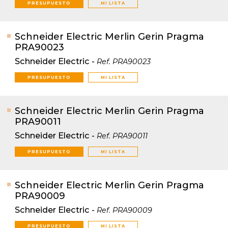
PRESUPUESTO
MI LISTA
Schneider Electric Merlin Gerin Pragma
PRA90023
Schneider Electric
-
Ref.
PRA90023
PRESUPUESTO
MI LISTA
Schneider Electric Merlin Gerin Pragma
PRA90011
Schneider Electric
-
Ref.
PRA90011
PRESUPUESTO
MI LISTA
Schneider Electric Merlin Gerin Pragma
PRA90009
Schneider Electric
-
Ref.
PRA90009
PRESUPUESTO
MI LISTA