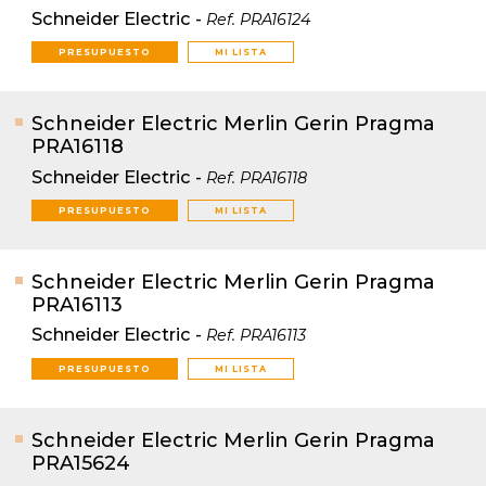
Schneider Electric
-
Ref.
PRA16124
PRESUPUESTO
MI LISTA
Schneider Electric Merlin Gerin Pragma
PRA16118
Schneider Electric
-
Ref.
PRA16118
PRESUPUESTO
MI LISTA
Schneider Electric Merlin Gerin Pragma
PRA16113
Schneider Electric
-
Ref.
PRA16113
PRESUPUESTO
MI LISTA
Schneider Electric Merlin Gerin Pragma
PRA15624