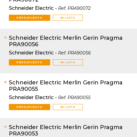
Schneider Electric
-
Ref.
PRA90072
PRESUPUESTO
MI LISTA
Schneider Electric Merlin Gerin Pragma
PRA90056
Schneider Electric
-
Ref.
PRA90056
PRESUPUESTO
MI LISTA
Schneider Electric Merlin Gerin Pragma
PRA90055
Schneider Electric
-
Ref.
PRA90055
PRESUPUESTO
MI LISTA
Schneider Electric Merlin Gerin Pragma
PRA90053