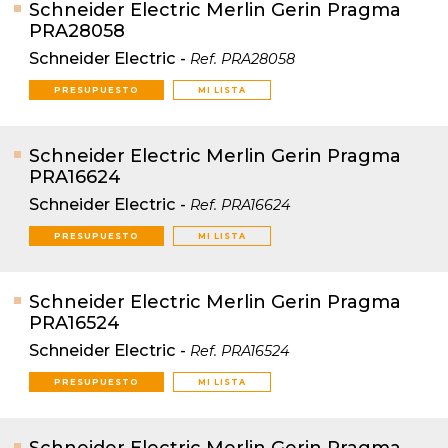
Schneider Electric Merlin Gerin Pragma
PRA28058
Schneider Electric
-
Ref.
PRA28058
PRESUPUESTO
MI LISTA
Schneider Electric Merlin Gerin Pragma
PRA16624
Schneider Electric
-
Ref.
PRA16624
PRESUPUESTO
MI LISTA
Schneider Electric Merlin Gerin Pragma
PRA16524
Schneider Electric
-
Ref.
PRA16524
PRESUPUESTO
MI LISTA
Schneider Electric Merlin Gerin Pragma