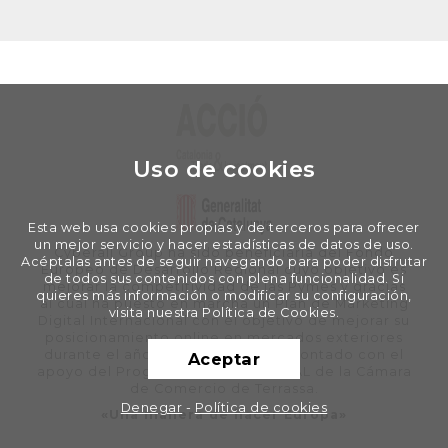
Uso de cookies
Esta web usa cookies propias y de terceros para ofrecer
un mejor servicio y hacer estadísticas de datos de uso.
Cyberall Group ha sido beneficiaria del Fondo
Acéptalas antes de seguir navegando para poder disfrutar
Europeo de Desarrollo Regional cuyo objetivo es
de todos sus contenidos con plena funcionalidad. Si
mejorar la competitividad de las Pymes y gracias
quieres más información o modificar su configuración,
al cual ha puesto en marcha un Plan de Marketing
visita nuestra Política de Cookies.
Digital Internacional con el objetivo de mejorar su
posicionamiento online en mercados exteriores
durante el año 2020. Para ello ha contado con el
Aceptar
apoyo del Programa XPANDE DIGITAL de la Cámara
de Comercio de Terrassa.
Denegar
-
Política de cookies
«Una manera de hacer Europa»