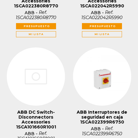
Accessories
Accessories
1SCA022380R8770
1SCA022042R5990
Ref.
Ref.
ABB
-
ABB
-
1SCA022380R8770
1SCA022042R5990
PRESUPUESTO
PRESUPUESTO
MI LISTA
MI LISTA
ABB DC Switch-
ABB Interruptores de
Disconnectors
seguridad en caja
Accessories
1SCA022399R6750
1SCA101660R1001
Ref.
ABB
-
Ref.
1SCA022399R6750
ABB
-