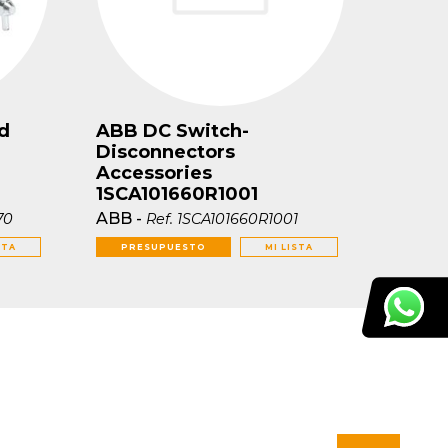
d
ABB DC Switch-
Disconnectors
Accessories
1SCA101660R1001
ABB
-
70
Ref.
1SCA101660R1001
STA
PRESUPUESTO
MI LISTA