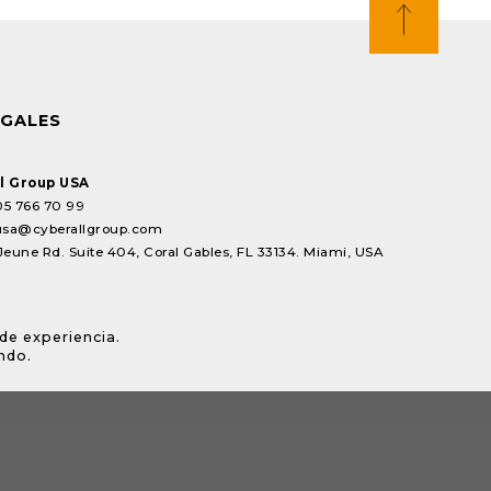
EGALES
l Group USA
05 766 70 99
usa@cyberallgroup.com
Jeune Rd. Suite 404, Coral Gables, FL 33134. Miami, USA
de experiencia.
ndo.