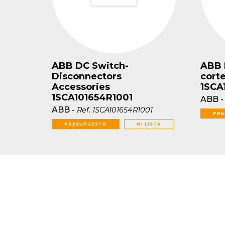
ABB DC Switch-
ABB 
Disconnectors
cort
Accessories
1SCA
1SCA101654R1001
ABB
ABB
-
Ref.
1SCA101654R1001
PRE
PRESUPUESTO
MI LISTA