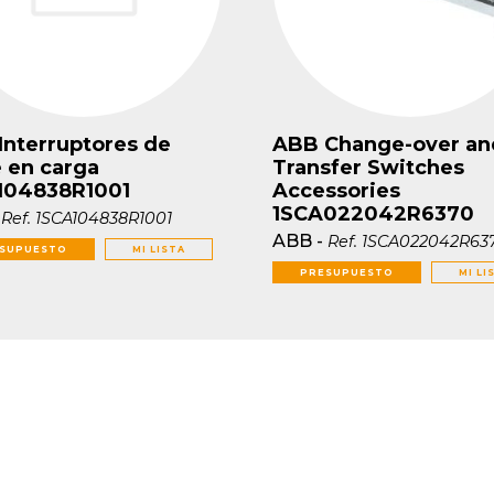
Interruptores de
ABB Change-over an
e en carga
Transfer Switches
104838R1001
Accessories
1SCA022042R6370
-
Ref.
1SCA104838R1001
ABB
-
Ref.
1SCA022042R63
SUPUESTO
MI LISTA
PRESUPUESTO
MI LI