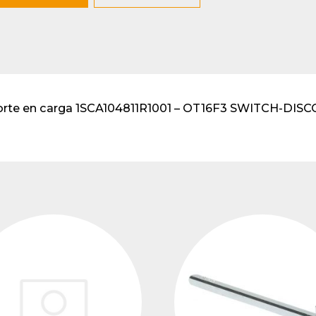
lventes y sistemas de
eado
atos modulares de
lación
corte en carga 1SCA104811R1001 – OT16F3 SWITCH-DIS