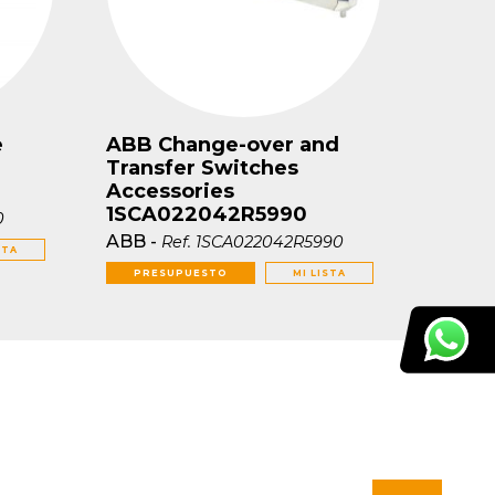
e
ABB Change-over and
Transfer Switches
Accessories
1SCA022042R5990
0
ABB
-
Ref.
1SCA022042R5990
STA
PRESUPUESTO
MI LISTA