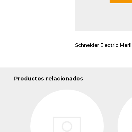
Envo
cabl
Apar
insta
Schneider Electric Merli
Productos relacionados