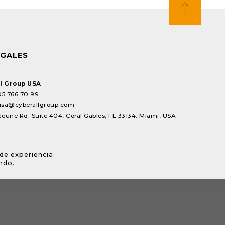
EGALES
l Group USA
05 766 70 99
usa@cyberallgroup.com
Jeune Rd. Suite 404, Coral Gables, FL 33134. Miami, USA
de experiencia.
ndo.