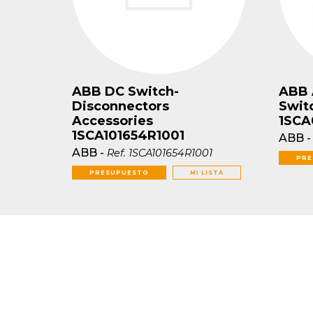
ABB DC Switch-
ABB 
Disconnectors
Swit
Accessories
1SCA
1SCA101654R1001
ABB
ABB
-
Ref.
1SCA101654R1001
PRE
PRESUPUESTO
MI LISTA