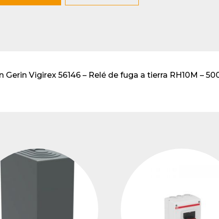
lventes y sistemas de
eado
atos modulares de
lación
n Gerin Vigirex 56146 – Relé de fuga a tierra RH10M – 50