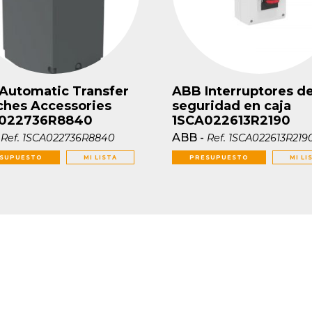
Automatic Transfer
ABB Interruptores d
ches Accessories
seguridad en caja
022736R8840
1SCA022613R2190
-
ABB
-
Ref.
1SCA022736R8840
Ref.
1SCA022613R219
SUPUESTO
MI LISTA
PRESUPUESTO
MI LI