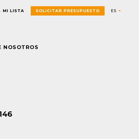
MI LISTA
SOLICITAR PRESUPUESTO
E NOSOTROS
Automation
AUTOMATIZACIÓN Y CONTROL INDUSTRIAL
Electric
Aparatos de control
Interfaces, Relés de contr
y medida
Arrancadores de motor,
contactores y
Pulsadores, selectores,
componentes de
pilotos, botoneras y
protección
combinadores
6146
PAC, PLC y otros
Sensores y Sistemas RFID
controladores
Variadores de velocidad y
Envolventes Universales
arrancadores
Fuentes de alimentación y