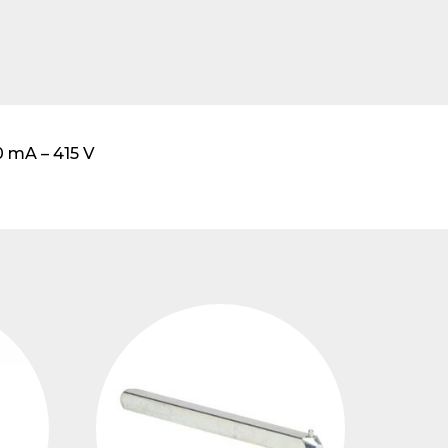
transformadores de
tensión
0 mA – 415 V