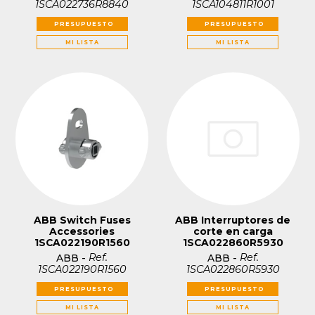
1SCA022736R8840
1SCA104811R1001
PRESUPUESTO
PRESUPUESTO
MI LISTA
MI LISTA
ABB Switch Fuses
ABB Interruptores de
Accessories
corte en carga
1SCA022190R1560
1SCA022860R5930
Ref.
Ref.
ABB
-
ABB
-
1SCA022190R1560
1SCA022860R5930
PRESUPUESTO
PRESUPUESTO
MI LISTA
MI LISTA