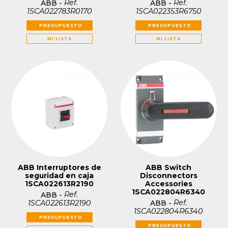
Ref.
Ref.
ABB
-
ABB
-
1SCA022783R0170
1SCA022353R6750
PRESUPUESTO
PRESUPUESTO
MI LISTA
MI LISTA
ABB Interruptores de
ABB Switch
seguridad en caja
Disconnectors
1SCA022613R2190
Accessories
1SCA022804R6340
Ref.
ABB
-
Ref.
1SCA022613R2190
ABB
-
1SCA022804R6340
PRESUPUESTO
PRESUPUESTO