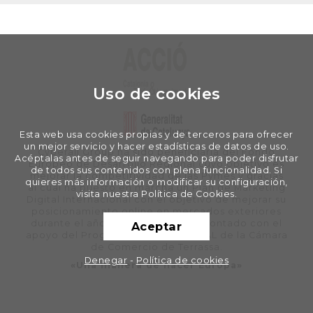
Uso de cookies
Esta web usa cookies propias y de terceros para ofrecer
un mejor servicio y hacer estadísticas de datos de uso.
Cyberall Group ha sido beneficiaria del Fondo
Acéptalas antes de seguir navegando para poder disfrutar
Europeo de Desarrollo Regional cuyo objetivo es
de todos sus contenidos con plena funcionalidad. Si
mejorar la competitividad de las Pymes y gracias
quieres más información o modificar su configuración,
al cual ha puesto en marcha un Plan de Marketing
visita nuestra Política de Cookies.
Digital Internacional con el objetivo de mejorar su
posicionamiento online en mercados exteriores
durante el año 2020. Para ello ha contado con el
Aceptar
apoyo del Programa XPANDE DIGITAL de la Cámara
de Comercio de Terrassa.
Denegar
-
Política de cookies
«Una manera de hacer Europa»