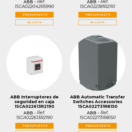
Ref.
Ref.
ABB
-
ABB
-
1SCA022042R5990
1SCA022381R2110
PRESUPUESTO
PRESUPUESTO
MI LISTA
MI LISTA
ABB Interruptores de
ABB Automatic Transfer
seguridad en caja
Switches Accessories
1SCA022613R2190
1SCA022731R8150
Ref.
Ref.
ABB
-
ABB
-
1SCA022613R2190
1SCA022731R8150
PRESUPUESTO
PRESUPUESTO