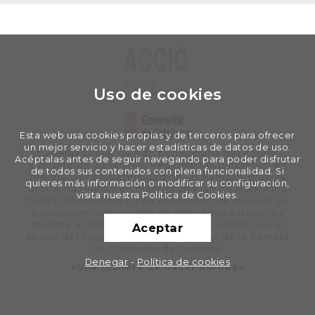
Uso de cookies
Esta web usa cookies propias y de terceros para ofrecer
un mejor servicio y hacer estadísticas de datos de uso.
Cyberall Group ha sido beneficiaria del Fondo
Acéptalas antes de seguir navegando para poder disfrutar
Europeo de Desarrollo Regional cuyo objetivo es
de todos sus contenidos con plena funcionalidad. Si
mejorar la competitividad de las Pymes y gracias
quieres más información o modificar su configuración,
al cual ha puesto en marcha un Plan de Marketing
visita nuestra Política de Cookies.
Digital Internacional con el objetivo de mejorar su
posicionamiento online en mercados exteriores
durante el año 2020. Para ello ha contado con el
Aceptar
apoyo del Programa XPANDE DIGITAL de la Cámara
de Comercio de Terrassa.
Denegar
-
Política de cookies
«Una manera de hacer Europa»