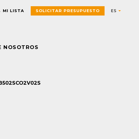
MI LISTA
SOLICITAR PRESUPUESTO
E NOSOTROS
Automation
AUTOMATIZACIÓN Y CONTROL INDUSTRIAL
Electric
Aparatos de control
Interfaces, Relés de contr
c 8502SCO2V02S
y medida
Arrancadores de motor,
contactores y
Pulsadores, selectores,
componentes de
pilotos, botoneras y
protección
combinadores
PAC, PLC y otros
Sensores y Sistemas RFID
controladores
Variadores de velocidad y
Envolventes Universales
arrancadores
Fuentes de alimentación y