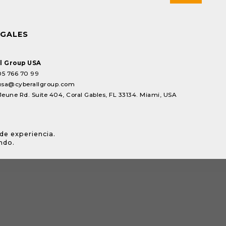
EGALES
l Group USA
05 766 70 99
usa@cyberallgroup.com
Jeune Rd. Suite 404, Coral Gables, FL 33134. Miami, USA
de experiencia.
ndo.