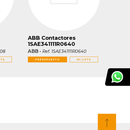
ABB Contactores
1SAE341111R0640
ABB
-
08
Ref.
1SAE341111R0640
STA
PRESUPUESTO
MI LISTA