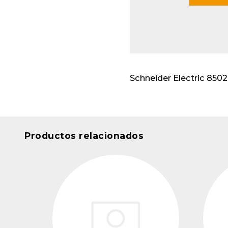
Envo
cabl
Apar
insta
Schneider Electric 8
Productos relacionados