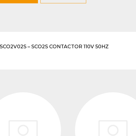
lventes y sistemas de
eado
atos modulares de
lación
502SCO2V02S – SCO2S CONTACTOR 110V 50HZ