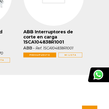
d
ABB Interruptores de
corte en carga
1SCA104838R1001
ABB
-
Ref.
1SCA104838R1001
70
PRESUPUESTO
MI LISTA
STA