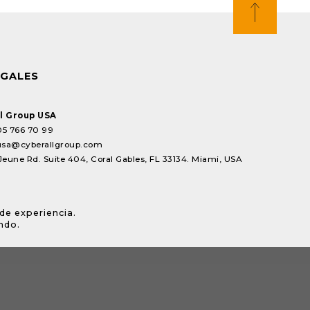
EGALES
l Group USA
05 766 70 99
usa@cyberallgroup.com
Jeune Rd. Suite 404, Coral Gables, FL 33134. Miami, USA
de experiencia.
ndo.