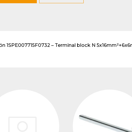
lventes y sistemas de
eado
atos modulares de
lación
ción 1SPE007715F0732 – Terminal block N 5x16mm²+6x6