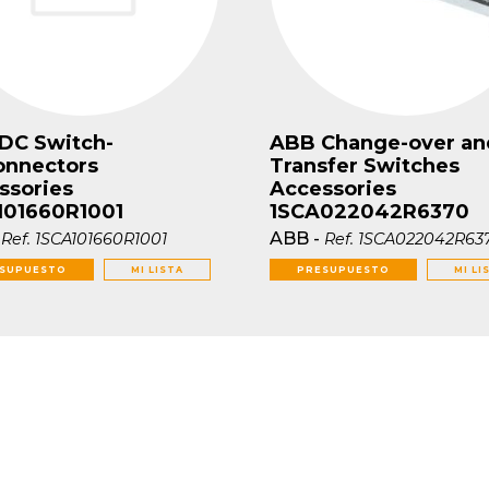
DC Switch-
ABB Change-over an
onnectors
Transfer Switches
ssories
Accessories
101660R1001
1SCA022042R6370
-
ABB
-
Ref.
1SCA101660R1001
Ref.
1SCA022042R63
SUPUESTO
MI LISTA
PRESUPUESTO
MI LI