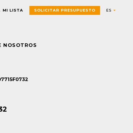
MI LISTA
SOLICITAR PRESUPUESTO
E NOSOTROS
Automation
AUTOMATIZACIÓN Y CONTROL INDUSTRIAL
Electric
Aparatos de control
Interfaces, Relés de contr
007715F0732
y medida
Arrancadores de motor,
contactores y
Pulsadores, selectores,
componentes de
pilotos, botoneras y
protección
combinadores
32
PAC, PLC y otros
Sensores y Sistemas RFID
controladores
Variadores de velocidad y
Envolventes Universales
arrancadores
Fuentes de alimentación y