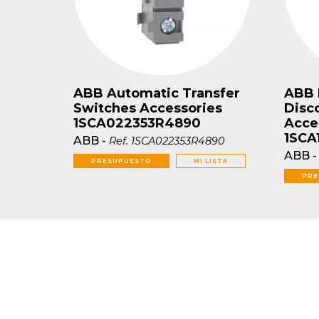
ABB Automatic Transfer
ABB 
Switches Accessories
Disc
1SCA022353R4890
Acce
1SCA
ABB
-
Ref.
1SCA022353R4890
ABB
PRESUPUESTO
MI LISTA
PRE