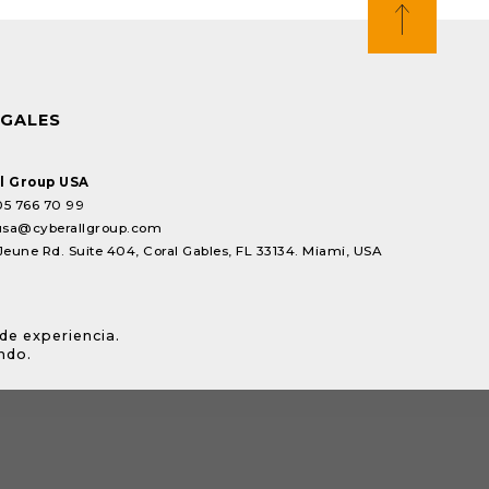
EGALES
l Group USA
05 766 70 99
usa@cyberallgroup.com
Jeune Rd. Suite 404, Coral Gables, FL 33134. Miami, USA
de experiencia.
ndo.