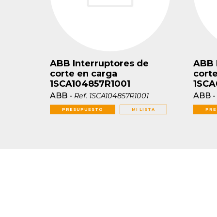
ABB Interruptores de
ABB 
corte en carga
cort
1SCA104857R1001
1SCA
ABB
-
ABB
Ref.
1SCA104857R1001
PRESUPUESTO
MI LISTA
PRE