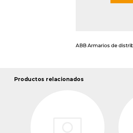
Envo
cabl
Apar
insta
ABB Armarios de distri
Productos relacionados