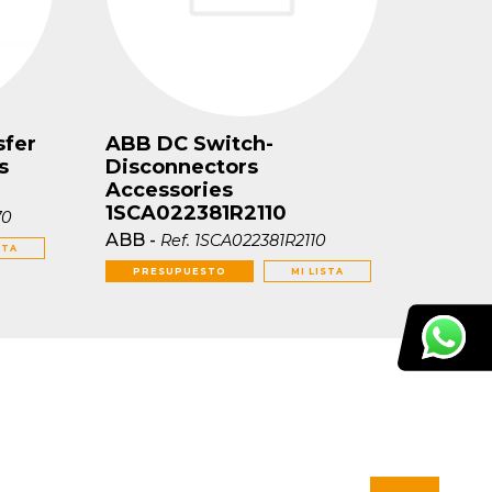
sfer
ABB DC Switch-
s
Disconnectors
Accessories
1SCA022381R2110
70
ABB
-
Ref.
1SCA022381R2110
STA
PRESUPUESTO
MI LISTA