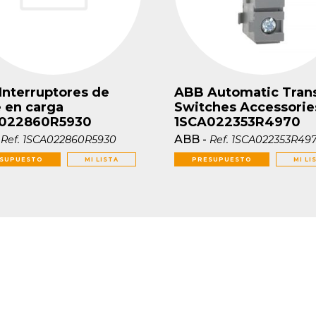
Interruptores de
ABB Automatic Tran
e en carga
Switches Accessorie
022860R5930
1SCA022353R4970
-
ABB
-
Ref.
1SCA022860R5930
Ref.
1SCA022353R49
SUPUESTO
MI LISTA
PRESUPUESTO
MI LI