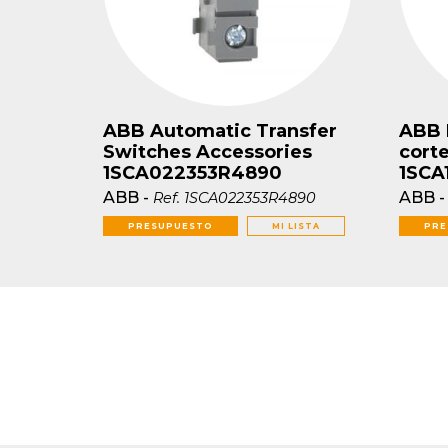
ABB Automatic Transfer
ABB 
Switches Accessories
cort
1SCA022353R4890
1SCA
ABB
-
ABB
Ref.
1SCA022353R4890
PRESUPUESTO
MI LISTA
PRE