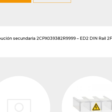
lventes y sistemas de
eado
atos modulares de
lación
bución secundaria 2CPX039382R9999 – ED2 DIN Rail 2F.