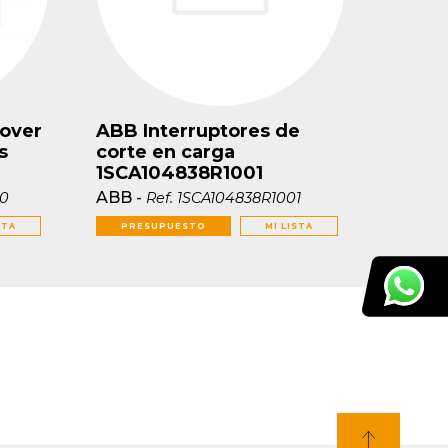
over
ABB Interruptores de
s
corte en carga
1SCA104838R1001
ABB
-
50
Ref.
1SCA104838R1001
STA
PRESUPUESTO
MI LISTA