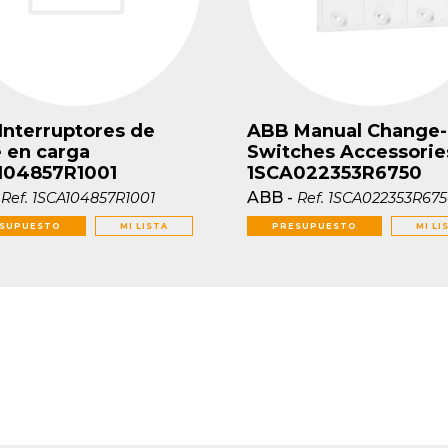
Interruptores de
ABB Manual Change-
e en carga
Switches Accessorie
104857R1001
1SCA022353R6750
-
ABB
-
Ref.
1SCA104857R1001
Ref.
1SCA022353R67
SUPUESTO
MI LISTA
PRESUPUESTO
MI LI