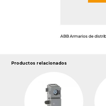
Envo
cabl
Apar
insta
ABB Armarios de distri
Productos relacionados