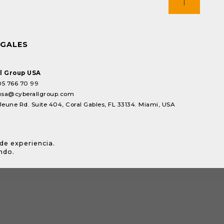
EGALES
l Group USA
05 766 70 99
usa@cyberallgroup.com
Jeune Rd. Suite 404, Coral Gables, FL 33134. Miami, USA
de experiencia.
ndo.