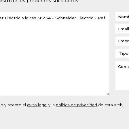
sto de los productos solicitados:
lventes y sistemas de
eado
atos modulares de
lación
do y acepto el
aviso legal
y la
política de privacidad
de esta web.