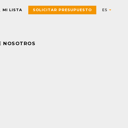
MI LISTA
SOLICITAR PRESUPUESTO
E NOSOTROS
Automation
AUTOMATIZACIÓN Y CONTROL INDUSTRIAL
Electric
Aparatos de control
Interfaces, Relés de contr
y medida
Arrancadores de motor,
contactores y
Pulsadores, selectores,
componentes de
pilotos, botoneras y
protección
combinadores
PAC, PLC y otros
Sensores y Sistemas RFID
controladores
Variadores de velocidad y
Envolventes Universales
arrancadores
Fuentes de alimentación y