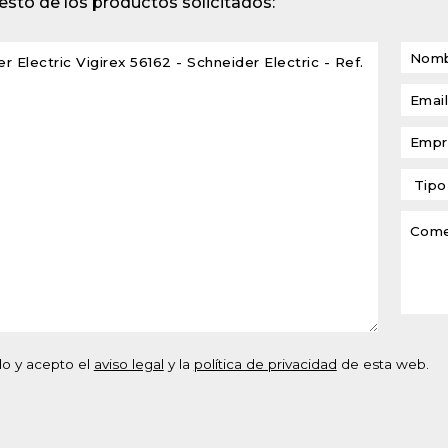
sto de los productos solicitados:
lventes y sistemas de
eado
atos modulares de
lación
do y acepto el
aviso legal
y la
política de privacidad
de esta web.