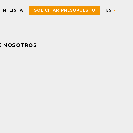
MI LISTA
SOLICITAR PRESUPUESTO
E NOSOTROS
Automation
AUTOMATIZACIÓN Y CONTROL INDUSTRIAL
Electric
Aparatos de control
Interfaces, Relés de contr
y medida
Arrancadores de motor,
contactores y
Pulsadores, selectores,
componentes de
pilotos, botoneras y
protección
combinadores
PAC, PLC y otros
Sensores y Sistemas RFID
controladores
Variadores de velocidad y
Envolventes Universales
arrancadores
Fuentes de alimentación y