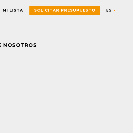
MI LISTA
SOLICITAR PRESUPUESTO
E NOSOTROS
Automation
AUTOMATIZACIÓN Y CONTROL INDUSTRIAL
Electric
Aparatos de control
Interfaces, Relés de contr
y medida
Arrancadores de motor,
contactores y
Pulsadores, selectores,
componentes de
pilotos, botoneras y
protección
combinadores
PAC, PLC y otros
Sensores y Sistemas RFID
controladores
Variadores de velocidad y
Envolventes Universales
arrancadores
Fuentes de alimentación y