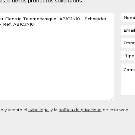
sto de los productos solicitados:
lventes y sistemas de
eado
atos modulares de
lación
do y acepto el
aviso legal
y la
política de privacidad
de esta web.