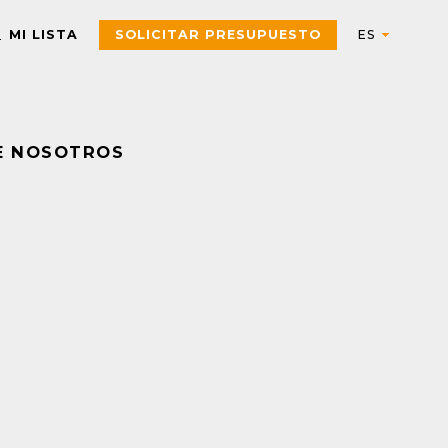
MI LISTA
SOLICITAR PRESUPUESTO
E NOSOTROS
Automation
AUTOMATIZACIÓN Y CONTROL INDUSTRIAL
Electric
Aparatos de control
Interfaces, Relés de contr
y medida
Arrancadores de motor,
contactores y
Pulsadores, selectores,
componentes de
pilotos, botoneras y
protección
combinadores
PAC, PLC y otros
Sensores y Sistemas RFID
controladores
Variadores de velocidad y
Envolventes Universales
arrancadores
Fuentes de alimentación y