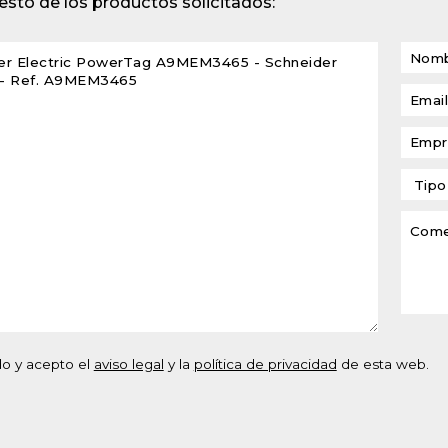
sto de los productos solicitados:
lventes y sistemas de
eado
atos modulares de
lación
do y acepto el
aviso legal
y la
política de privacidad
de esta web.