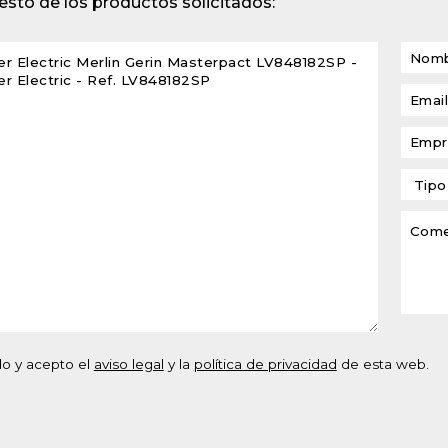
sto de los productos solicitados:
lventes y sistemas de
eado
atos modulares de
lación
do y acepto el
aviso legal
y la
política de privacidad
de esta web.