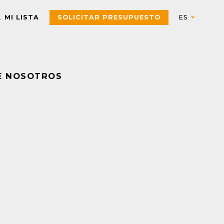
MI LISTA
SOLICITAR PRESUPUESTO
E NOSOTROS
Automation
AUTOMATIZACIÓN Y CONTROL INDUSTRIAL
Electric
Aparatos de control
Interfaces, Relés de contr
y medida
Arrancadores de motor,
contactores y
Pulsadores, selectores,
componentes de
pilotos, botoneras y
protección
combinadores
PAC, PLC y otros
Sensores y Sistemas RFID
controladores
Variadores de velocidad y
Envolventes Universales
arrancadores
Fuentes de alimentación y