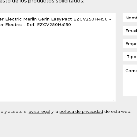
sto de los productos solicitados:
lventes y sistemas de
eado
atos modulares de
lación
do y acepto el
aviso legal
y la
política de privacidad
de esta web.