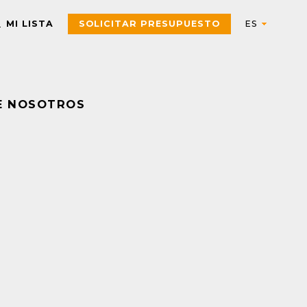
MI LISTA
SOLICITAR PRESUPUESTO
E NOSOTROS
Automation
AUTOMATIZACIÓN Y CONTROL INDUSTRIAL
Electric
Aparatos de control
Interfaces, Relés de contr
y medida
Arrancadores de motor,
contactores y
Pulsadores, selectores,
componentes de
pilotos, botoneras y
protección
combinadores
PAC, PLC y otros
Sensores y Sistemas RFID
controladores
Variadores de velocidad y
Envolventes Universales
arrancadores
Fuentes de alimentación y