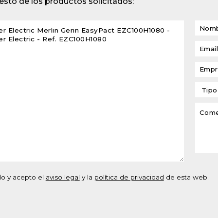
sto de los productos solicitados:
lventes y sistemas de
eado
atos modulares de
lación
do y acepto el
aviso legal
y la
política de privacidad
de esta web.