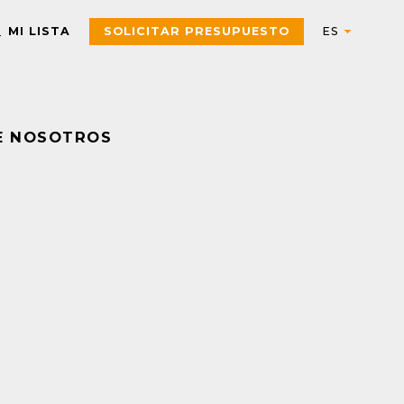
MI LISTA
SOLICITAR PRESUPUESTO
E NOSOTROS
Automation
AUTOMATIZACIÓN Y CONTROL INDUSTRIAL
Electric
Aparatos de control
Interfaces, Relés de contr
y medida
Arrancadores de motor,
contactores y
Pulsadores, selectores,
componentes de
pilotos, botoneras y
protección
combinadores
PAC, PLC y otros
Sensores y Sistemas RFID
controladores
Variadores de velocidad y
Envolventes Universales
arrancadores
Fuentes de alimentación y