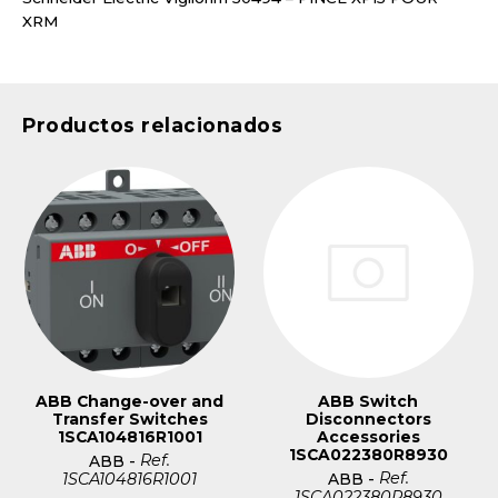
XRM
Productos relacionados
ABB Change-over and
ABB Switch
Transfer Switches
Disconnectors
1SCA104816R1001
Accessories
1SCA022380R8930
Ref.
ABB
-
Ref.
1SCA104816R1001
ABB
-
1SCA022380R8930