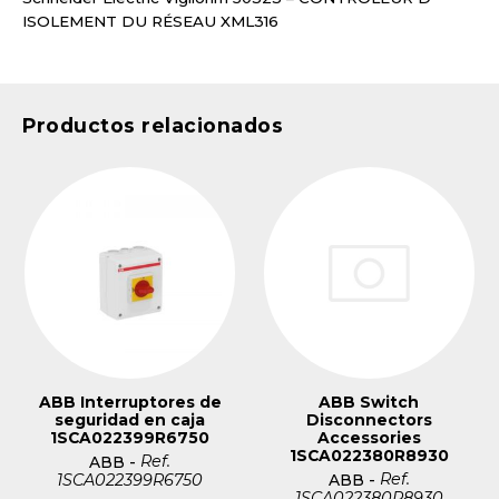
ISOLEMENT DU RÉSEAU XML316
Productos relacionados
ABB Interruptores de
ABB Switch
seguridad en caja
Disconnectors
1SCA022399R6750
Accessories
1SCA022380R8930
Ref.
ABB
-
Ref.
1SCA022399R6750
ABB
-
1SCA022380R8930