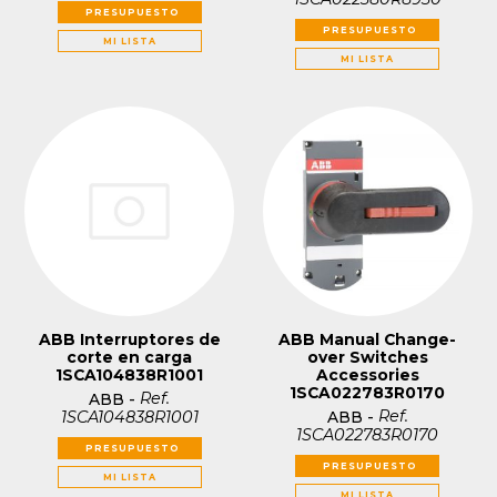
PRESUPUESTO
PRESUPUESTO
MI LISTA
MI LISTA
ABB Interruptores de
ABB Manual Change-
corte en carga
over Switches
1SCA104838R1001
Accessories
1SCA022783R0170
Ref.
ABB
-
Ref.
1SCA104838R1001
ABB
-
1SCA022783R0170
PRESUPUESTO
PRESUPUESTO
MI LISTA
MI LISTA