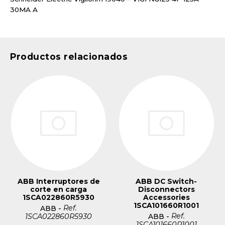
30MA A
Productos relacionados
ABB Interruptores de
ABB DC Switch-
corte en carga
Disconnectors
1SCA022860R5930
Accessories
1SCA101660R1001
Ref.
ABB
-
Ref.
1SCA022860R5930
ABB
-
1SCA101660R1001