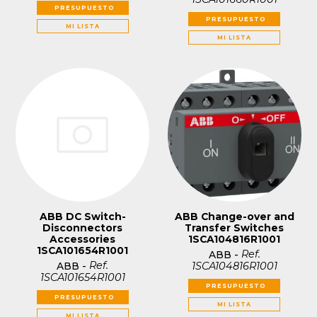
PRESUPUESTO
PRESUPUESTO
MI LISTA
MI LISTA
ABB DC Switch-
ABB Change-over and
Disconnectors
Transfer Switches
Accessories
1SCA104816R1001
1SCA101654R1001
Ref.
ABB
-
Ref.
1SCA104816R1001
ABB
-
1SCA101654R1001
PRESUPUESTO
PRESUPUESTO
MI LISTA
MI LISTA