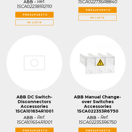
Ref.
1SCA022736R8840
ABB
-
1SCA022381R2110
PRESUPUESTO
PRESUPUESTO
MI LISTA
MI LISTA
ABB DC Switch-
ABB Manual Change-
Disconnectors
over Switches
Accessories
Accessories
1SCA101654R1001
1SCA022353R6750
Ref.
Ref.
ABB
-
ABB
-
1SCA101654R1001
1SCA022353R6750
PRESUPUESTO
PRESUPUESTO