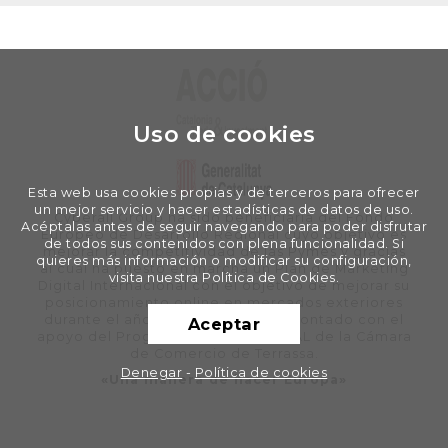
Uso de cookies
Esta web usa cookies propias y de terceros para ofrecer
un mejor servicio y hacer estadísticas de datos de uso.
Cyberall Group ha sido beneficiaria del Fondo
Acéptalas antes de seguir navegando para poder disfrutar
Europeo de Desarrollo Regional cuyo objetivo es
de todos sus contenidos con plena funcionalidad. Si
mejorar la competitividad de las Pymes y gracias
quieres más información o modificar su configuración,
al cual ha puesto en marcha un Plan de Marketing
visita nuestra Política de Cookies.
Digital Internacional con el objetivo de mejorar su
posicionamiento online en mercados exteriores
durante el año 2020. Para ello ha contado con el
Aceptar
apoyo del Programa XPANDE DIGITAL de la Cámara
de Comercio de Terrassa.
Denegar
-
Política de cookies
«Una manera de hacer Europa»