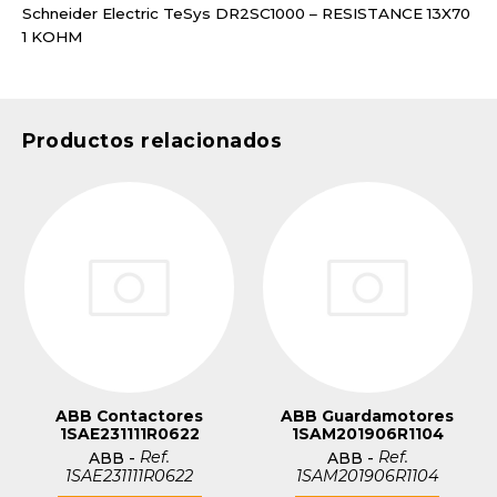
Schneider Electric TeSys DR2SC1000 – RESISTANCE 13X70
1 KOHM
Productos relacionados
ABB Contactores
ABB Guardamotores
1SAE231111R0622
1SAM201906R1104
Ref.
Ref.
ABB
-
ABB
-
1SAE231111R0622
1SAM201906R1104