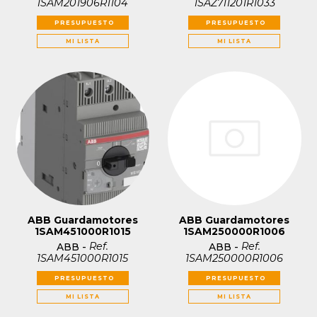
1SAM201906R1104
1SAZ711201R1033
PRESUPUESTO
PRESUPUESTO
MI LISTA
MI LISTA
ABB Guardamotores
ABB Guardamotores
1SAM451000R1015
1SAM250000R1006
Ref.
Ref.
ABB
-
ABB
-
1SAM451000R1015
1SAM250000R1006
PRESUPUESTO
PRESUPUESTO
MI LISTA
MI LISTA