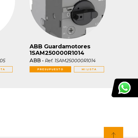
ABB Guardamotores
1SAM250000R1014
ABB
-
05
Ref.
1SAM250000R1014
STA
PRESUPUESTO
MI LISTA