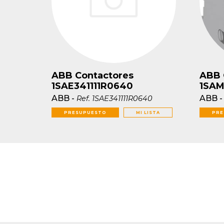
ABB Contactores
ABB 
1SAE341111R0640
1SAM
ABB
-
ABB
Ref.
1SAE341111R0640
PRESUPUESTO
MI LISTA
PRE