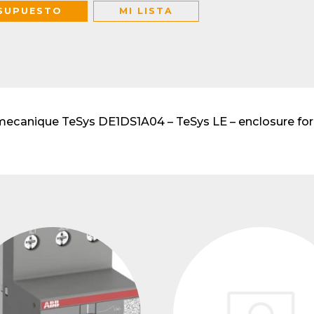
lventes y sistemas de
SUPUESTO
MI LISTA
eado
atos modulares de
lación
emecanique TeSys DE1DS1A04 – TeSys LE – enclosure for