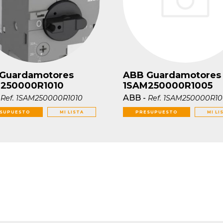
Guardamotores
ABB Guardamotores
250000R1010
1SAM250000R1005
-
ABB
-
Ref.
1SAM250000R1010
Ref.
1SAM250000R10
SUPUESTO
MI LISTA
PRESUPUESTO
MI LI