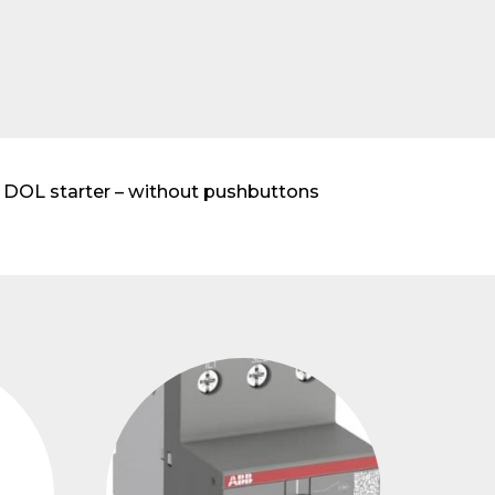
transformadores de
tensión
 DOL starter – without pushbuttons