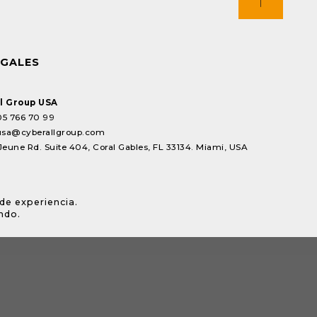
EGALES
l Group USA
05 766 70 99
usa@cyberallgroup.com
Jeune Rd. Suite 404, Coral Gables, FL 33134. Miami, USA
de experiencia.
ndo.