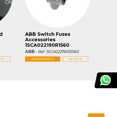
d
ABB Switch Fuses
Accessories
1SCA022190R1560
ABB
-
1
Ref.
1SCA022190R1560
STA
PRESUPUESTO
MI LISTA