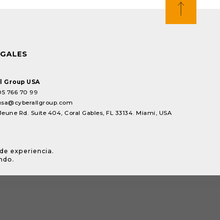
EGALES
l Group USA
05 766 70 99
usa@cyberallgroup.com
Jeune Rd. Suite 404, Coral Gables, FL 33134. Miami, USA
de experiencia.
ndo.