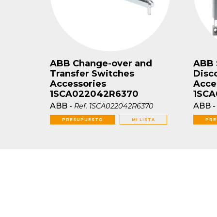
ABB Change-over and
ABB 
Transfer Switches
Disc
Accessories
Acce
1SCA022042R6370
1SC
ABB
-
ABB
Ref.
1SCA022042R6370
PRESUPUESTO
MI LISTA
PRE