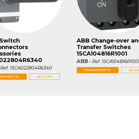
Switch
ABB Change-over an
onnectors
Transfer Switches
ssories
1SCA104816R1001
A022804R6340
ABB
-
Ref.
1SCA104816R100
-
Ref.
1SCA022804R6340
PRESUPUESTO
MI LI
SUPUESTO
MI LISTA