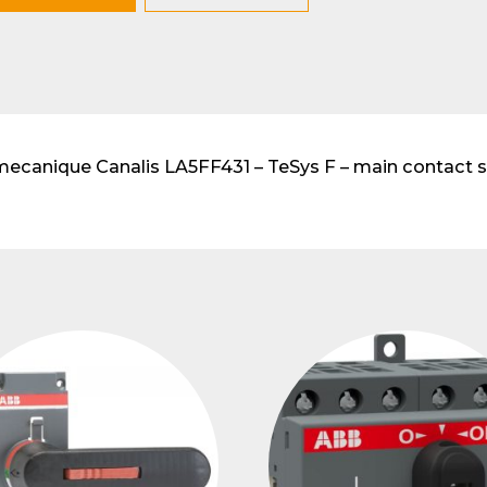
lventes y sistemas de
eado
atos modulares de
lación
emecanique Canalis LA5FF431 – TeSys F – main contact s