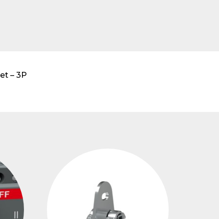
transformadores de
tensión
et – 3P