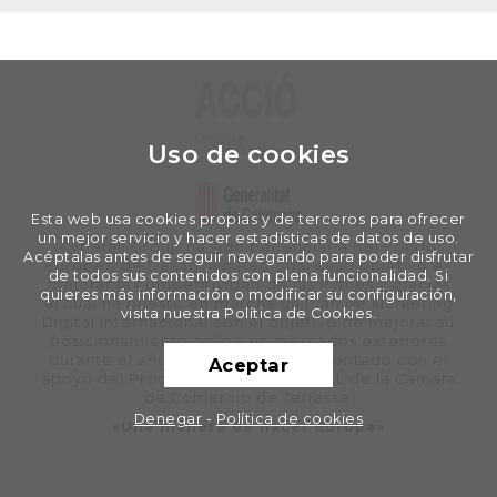
Uso de cookies
Esta web usa cookies propias y de terceros para ofrecer
un mejor servicio y hacer estadísticas de datos de uso.
Cyberall Group ha sido beneficiaria del Fondo
Acéptalas antes de seguir navegando para poder disfrutar
Europeo de Desarrollo Regional cuyo objetivo es
de todos sus contenidos con plena funcionalidad. Si
mejorar la competitividad de las Pymes y gracias
quieres más información o modificar su configuración,
al cual ha puesto en marcha un Plan de Marketing
visita nuestra Política de Cookies.
Digital Internacional con el objetivo de mejorar su
posicionamiento online en mercados exteriores
durante el año 2020. Para ello ha contado con el
Aceptar
apoyo del Programa XPANDE DIGITAL de la Cámara
de Comercio de Terrassa.
Denegar
-
Política de cookies
«Una manera de hacer Europa»