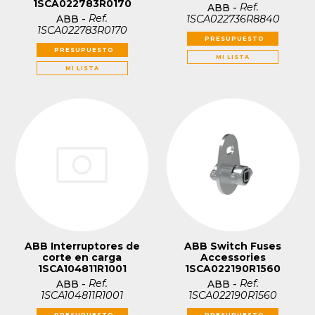
1SCA022783R0170
Ref.
ABB
-
Ref.
1SCA022736R8840
ABB
-
1SCA022783R0170
PRESUPUESTO
PRESUPUESTO
MI LISTA
MI LISTA
ABB Interruptores de
ABB Switch Fuses
corte en carga
Accessories
1SCA104811R1001
1SCA022190R1560
Ref.
Ref.
ABB
-
ABB
-
1SCA104811R1001
1SCA022190R1560
PRESUPUESTO
PRESUPUESTO