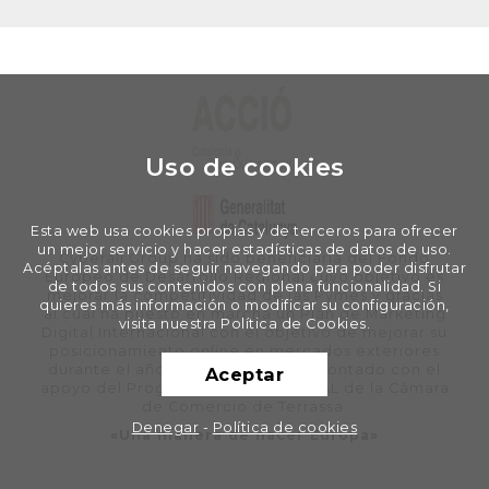
Uso de cookies
Esta web usa cookies propias y de terceros para ofrecer
un mejor servicio y hacer estadísticas de datos de uso.
Cyberall Group ha sido beneficiaria del Fondo
Acéptalas antes de seguir navegando para poder disfrutar
Europeo de Desarrollo Regional cuyo objetivo es
de todos sus contenidos con plena funcionalidad. Si
mejorar la competitividad de las Pymes y gracias
quieres más información o modificar su configuración,
al cual ha puesto en marcha un Plan de Marketing
visita nuestra Política de Cookies.
Digital Internacional con el objetivo de mejorar su
posicionamiento online en mercados exteriores
durante el año 2020. Para ello ha contado con el
Aceptar
apoyo del Programa XPANDE DIGITAL de la Cámara
de Comercio de Terrassa.
Denegar
-
Política de cookies
«Una manera de hacer Europa»