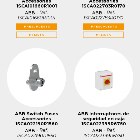
Accessories
Accessories
1SCA101660R1001
1SCA022783R0170
Ref.
Ref.
ABB
-
ABB
-
1SCA101660R1001
1SCA022783R0170
PRESUPUESTO
PRESUPUESTO
MI LISTA
MI LISTA
ABB Switch Fuses
ABB Interruptores de
Accessories
seguridad en caja
1SCA022190R1560
1SCA022399R6750
Ref.
Ref.
ABB
-
ABB
-
1SCA022190R1560
1SCA022399R6750