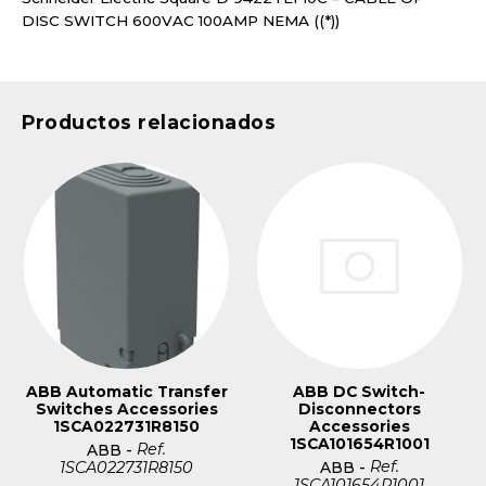
DISC SWITCH 600VAC 100AMP NEMA ((*))
Productos relacionados
ABB Automatic Transfer
ABB DC Switch-
Switches Accessories
Disconnectors
1SCA022731R8150
Accessories
1SCA101654R1001
Ref.
ABB
-
Ref.
1SCA022731R8150
ABB
-
1SCA101654R1001