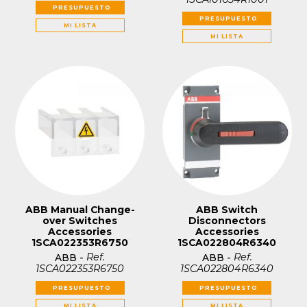
PRESUPUESTO
PRESUPUESTO
MI LISTA
MI LISTA
ABB Manual Change-
ABB Switch
over Switches
Disconnectors
Accessories
Accessories
1SCA022353R6750
1SCA022804R6340
Ref.
Ref.
ABB
-
ABB
-
1SCA022353R6750
1SCA022804R6340
PRESUPUESTO
PRESUPUESTO
MI LISTA
MI LISTA