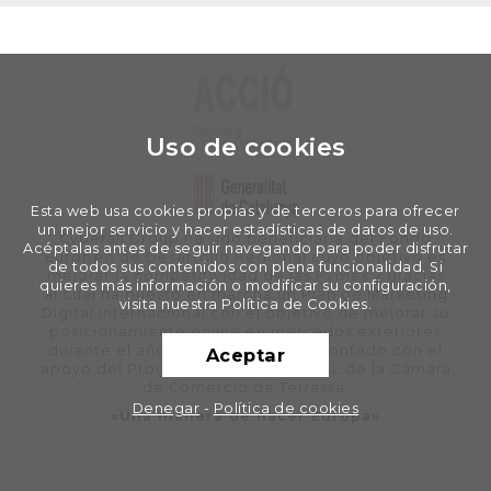
Uso de cookies
Esta web usa cookies propias y de terceros para ofrecer
un mejor servicio y hacer estadísticas de datos de uso.
Cyberall Group ha sido beneficiaria del Fondo
Acéptalas antes de seguir navegando para poder disfrutar
Europeo de Desarrollo Regional cuyo objetivo es
de todos sus contenidos con plena funcionalidad. Si
mejorar la competitividad de las Pymes y gracias
quieres más información o modificar su configuración,
al cual ha puesto en marcha un Plan de Marketing
visita nuestra Política de Cookies.
Digital Internacional con el objetivo de mejorar su
posicionamiento online en mercados exteriores
durante el año 2020. Para ello ha contado con el
Aceptar
apoyo del Programa XPANDE DIGITAL de la Cámara
de Comercio de Terrassa.
Denegar
-
Política de cookies
«Una manera de hacer Europa»