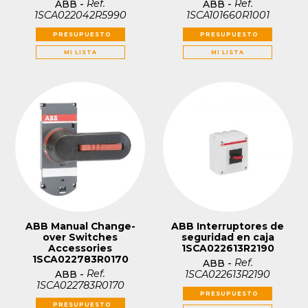
Ref.
Ref.
ABB
-
ABB
-
1SCA022042R5990
1SCA101660R1001
PRESUPUESTO
PRESUPUESTO
MI LISTA
MI LISTA
ABB Manual Change-
ABB Interruptores de
over Switches
seguridad en caja
Accessories
1SCA022613R2190
1SCA022783R0170
Ref.
ABB
-
Ref.
1SCA022613R2190
ABB
-
1SCA022783R0170
PRESUPUESTO
PRESUPUESTO