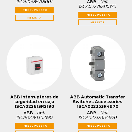
Ref.
1SCA104857R1001
ABB
-
1SCA022783R0170
PRESUPUESTO
PRESUPUESTO
MI LISTA
MI LISTA
ABB Interruptores de
ABB Automatic Transfer
seguridad en caja
Switches Accessories
1SCA022613R2190
1SCA022353R4970
Ref.
Ref.
ABB
-
ABB
-
1SCA022613R2190
1SCA022353R4970
PRESUPUESTO
PRESUPUESTO