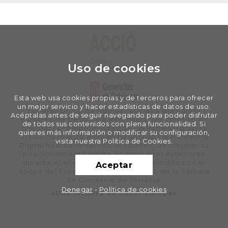
Uso de cookies
Esta web usa cookies propias y de terceros para ofrecer
un mejor servicio y hacer estadísticas de datos de uso.
Cyberall Group ha sido beneficiaria del Fondo
Acéptalas antes de seguir navegando para poder disfrutar
Europeo de Desarrollo Regional cuyo objetivo es
de todos sus contenidos con plena funcionalidad. Si
mejorar la competitividad de las Pymes y gracias
quieres más información o modificar su configuración,
al cual ha puesto en marcha un Plan de Marketing
visita nuestra Política de Cookies.
Digital Internacional con el objetivo de mejorar su
posicionamiento online en mercados exteriores
durante el año 2020. Para ello ha contado con el
Aceptar
apoyo del Programa XPANDE DIGITAL de la Cámara
de Comercio de Terrassa.
Denegar
-
Política de cookies
«Una manera de hacer Europa»