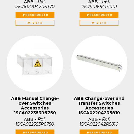
Ref.
Ref.
ABB
-
ABB
-
1SCA022042R6370
1SCA101654R1001
PRESUPUESTO
PRESUPUESTO
MI LISTA
MI LISTA
ABB Manual Change-
ABB Change-over and
over Switches
Transfer Switches
Accessories
Accessories
1SCA022353R6750
1SCA022042R5810
Ref.
Ref.
ABB
-
ABB
-
1SCA022353R6750
1SCA022042R5810
PRESUPUESTO
PRESUPUESTO