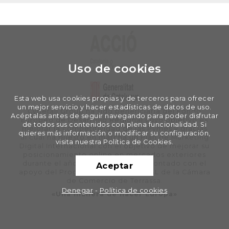
Uso de cookies
Esta web usa cookies propias y de terceros para ofrecer
un mejor servicio y hacer estadísticas de datos de uso.
Cyberall Group ha sido beneficiaria del Fondo
Acéptalas antes de seguir navegando para poder disfrutar
Europeo de Desarrollo Regional cuyo objetivo es
de todos sus contenidos con plena funcionalidad. Si
mejorar la competitividad de las Pymes y gracias
quieres más información o modificar su configuración,
al cual ha puesto en marcha un Plan de Marketing
visita nuestra Política de Cookies.
Digital Internacional con el objetivo de mejorar su
posicionamiento online en mercados exteriores
durante el año 2020. Para ello ha contado con el
Aceptar
apoyo del Programa XPANDE DIGITAL de la Cámara
de Comercio de Terrassa.
Denegar
-
Política de cookies
«Una manera de hacer Europa»