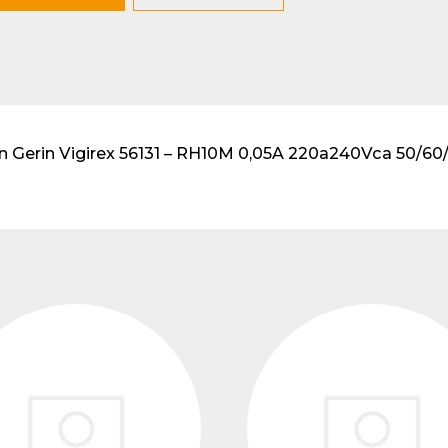
lventes y sistemas de
eado
atos modulares de
lación
lin Gerin Vigirex 56131 – RH10M 0,05A 220a240Vca 50/6