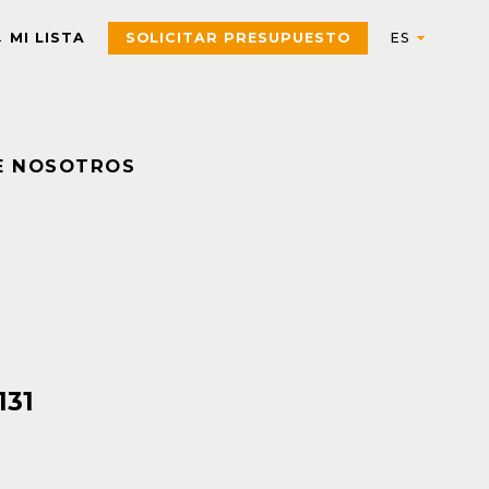
MI LISTA
SOLICITAR PRESUPUESTO
E NOSOTROS
Automation
AUTOMATIZACIÓN Y CONTROL INDUSTRIAL
Electric
Aparatos de control
Interfaces, Relés de contr
y medida
Arrancadores de motor,
contactores y
Pulsadores, selectores,
componentes de
pilotos, botoneras y
protección
combinadores
131
PAC, PLC y otros
Sensores y Sistemas RFID
controladores
Variadores de velocidad y
Envolventes Universales
arrancadores
Fuentes de alimentación y