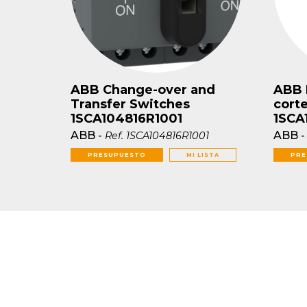
ABB Change-over and
ABB 
Transfer Switches
cort
1SCA104816R1001
1SCA
ABB
-
ABB
Ref.
1SCA104816R1001
PRESUPUESTO
MI LISTA
PRE