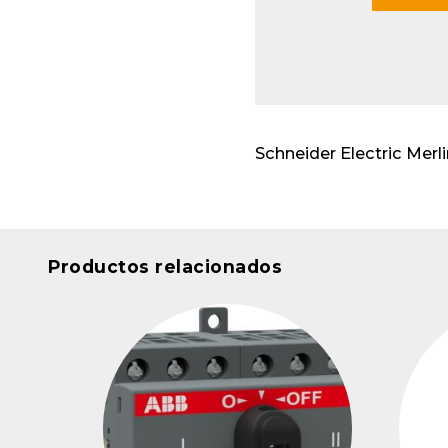
Envo
cabl
Apar
insta
Schneider Electric Mer
Productos relacionados