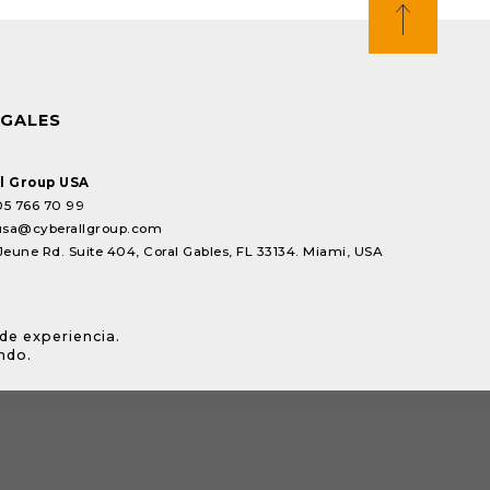
EGALES
l Group USA
05 766 70 99
usa@cyberallgroup.com
Jeune Rd. Suite 404, Coral Gables, FL 33134. Miami, USA
de experiencia.
ndo.