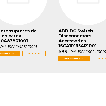
Interruptores de
ABB DC Switch-
e en carga
Disconnectors
104838R1001
Accessories
1SCA101654R1001
-
Ref.
1SCA104838R1001
ABB
-
Ref.
1SCA101654R100
SUPUESTO
MI LISTA
PRESUPUESTO
MI LI