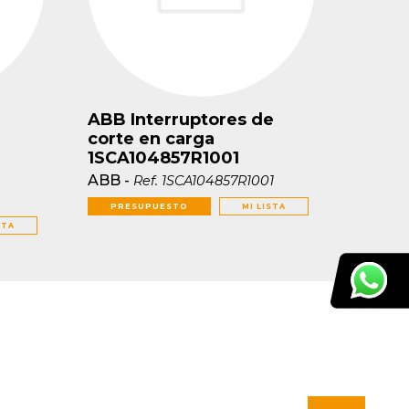
ABB Interruptores de
corte en carga
1SCA104857R1001
ABB
-
Ref.
1SCA104857R1001
1
PRESUPUESTO
MI LISTA
STA