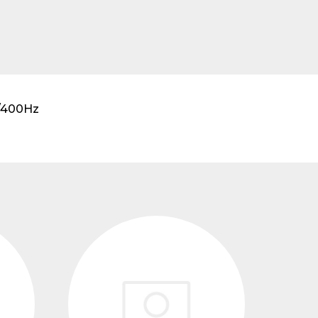
transformadores de
tensión
0/400Hz