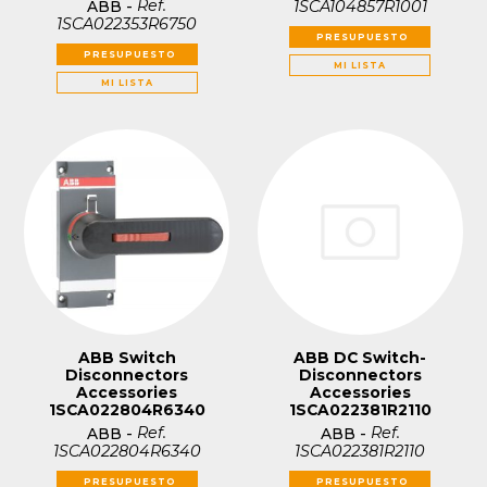
Ref.
1SCA104857R1001
ABB
-
1SCA022353R6750
PRESUPUESTO
PRESUPUESTO
MI LISTA
MI LISTA
ABB Switch
ABB DC Switch-
Disconnectors
Disconnectors
Accessories
Accessories
1SCA022804R6340
1SCA022381R2110
Ref.
Ref.
ABB
-
ABB
-
1SCA022804R6340
1SCA022381R2110
PRESUPUESTO
PRESUPUESTO