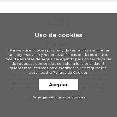
Uso de cookies
Esta web usa cookies propias y de terceros para ofrecer
un mejor servicio y hacer estadísticas de datos de uso.
Cyberall Group ha sido beneficiaria del Fondo
Acéptalas antes de seguir navegando para poder disfrutar
Europeo de Desarrollo Regional cuyo objetivo es
de todos sus contenidos con plena funcionalidad. Si
mejorar la competitividad de las Pymes y gracias
quieres más información o modificar su configuración,
al cual ha puesto en marcha un Plan de Marketing
visita nuestra Política de Cookies.
Digital Internacional con el objetivo de mejorar su
posicionamiento online en mercados exteriores
durante el año 2020. Para ello ha contado con el
Aceptar
apoyo del Programa XPANDE DIGITAL de la Cámara
de Comercio de Terrassa.
Denegar
-
Política de cookies
«Una manera de hacer Europa»