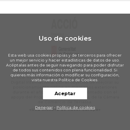
Uso de cookies
Esta web usa cookies propias y de terceros para ofrecer
un mejor servicio y hacer estadísticas de datos de uso.
Cyberall Group ha sido beneficiaria del Fondo
Acéptalas antes de seguir navegando para poder disfrutar
Europeo de Desarrollo Regional cuyo objetivo es
de todos sus contenidos con plena funcionalidad. Si
mejorar la competitividad de las Pymes y gracias
quieres más información o modificar su configuración,
al cual ha puesto en marcha un Plan de Marketing
visita nuestra Política de Cookies.
Digital Internacional con el objetivo de mejorar su
posicionamiento online en mercados exteriores
durante el año 2020. Para ello ha contado con el
Aceptar
apoyo del Programa XPANDE DIGITAL de la Cámara
de Comercio de Terrassa.
Denegar
-
Política de cookies
«Una manera de hacer Europa»