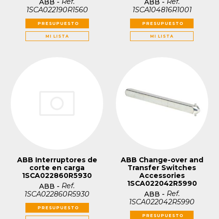
Ref.
Ref.
ABB
-
ABB
-
1SCA022190R1560
1SCA104816R1001
PRESUPUESTO
PRESUPUESTO
MI LISTA
MI LISTA
ABB Interruptores de
ABB Change-over and
corte en carga
Transfer Switches
1SCA022860R5930
Accessories
1SCA022042R5990
Ref.
ABB
-
Ref.
1SCA022860R5930
ABB
-
1SCA022042R5990
PRESUPUESTO
PRESUPUESTO