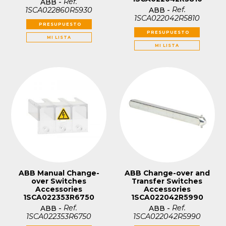
Ref.
ABB
-
Ref.
1SCA022860R5930
ABB
-
1SCA022042R5810
PRESUPUESTO
PRESUPUESTO
MI LISTA
MI LISTA
ABB Manual Change-
ABB Change-over and
over Switches
Transfer Switches
Accessories
Accessories
1SCA022353R6750
1SCA022042R5990
Ref.
Ref.
ABB
-
ABB
-
1SCA022353R6750
1SCA022042R5990