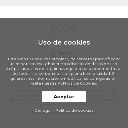
Uso de cookies
Esta web usa cookies propias y de terceros para ofrecer
un mejor servicio y hacer estadísticas de datos de uso.
Cyberall Group ha sido beneficiaria del Fondo
Acéptalas antes de seguir navegando para poder disfrutar
Europeo de Desarrollo Regional cuyo objetivo es
de todos sus contenidos con plena funcionalidad. Si
mejorar la competitividad de las Pymes y gracias
quieres más información o modificar su configuración,
al cual ha puesto en marcha un Plan de Marketing
visita nuestra Política de Cookies.
Digital Internacional con el objetivo de mejorar su
posicionamiento online en mercados exteriores
durante el año 2020. Para ello ha contado con el
Aceptar
apoyo del Programa XPANDE DIGITAL de la Cámara
de Comercio de Terrassa.
Denegar
-
Política de cookies
«Una manera de hacer Europa»