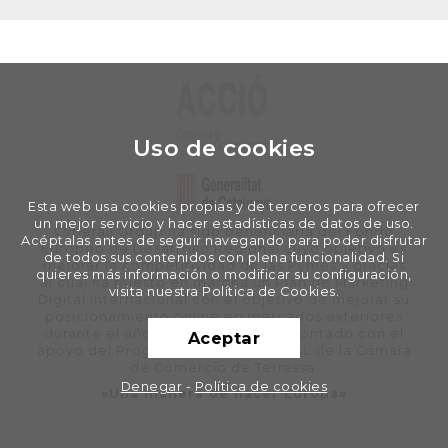
Uso de cookies
Esta web usa cookies propias y de terceros para ofrecer
un mejor servicio y hacer estadísticas de datos de uso.
Cyberall Group ha sido beneficiaria del Fondo
Acéptalas antes de seguir navegando para poder disfrutar
Europeo de Desarrollo Regional cuyo objetivo es
de todos sus contenidos con plena funcionalidad. Si
mejorar la competitividad de las Pymes y gracias
quieres más información o modificar su configuración,
al cual ha puesto en marcha un Plan de Marketing
visita nuestra Política de Cookies.
Digital Internacional con el objetivo de mejorar su
posicionamiento online en mercados exteriores
durante el año 2020. Para ello ha contado con el
Aceptar
apoyo del Programa XPANDE DIGITAL de la Cámara
de Comercio de Terrassa.
Denegar
-
Política de cookies
«Una manera de hacer Europa»