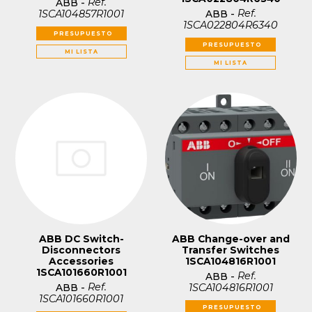
Ref.
ABB
-
Ref.
1SCA104857R1001
ABB
-
1SCA022804R6340
PRESUPUESTO
PRESUPUESTO
MI LISTA
MI LISTA
ABB DC Switch-
ABB Change-over and
Disconnectors
Transfer Switches
Accessories
1SCA104816R1001
1SCA101660R1001
Ref.
ABB
-
Ref.
1SCA104816R1001
ABB
-
1SCA101660R1001
PRESUPUESTO