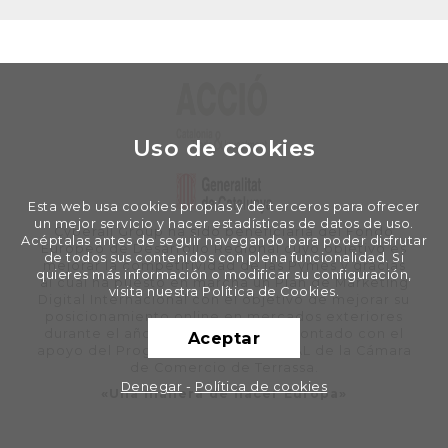
Uso de cookies
Esta web usa cookies propias y de terceros para ofrecer
un mejor servicio y hacer estadísticas de datos de uso.
Cyberall Group ha sido beneficiaria del Fondo
Acéptalas antes de seguir navegando para poder disfrutar
Europeo de Desarrollo Regional cuyo objetivo es
de todos sus contenidos con plena funcionalidad. Si
mejorar la competitividad de las Pymes y gracias
quieres más información o modificar su configuración,
al cual ha puesto en marcha un Plan de Marketing
visita nuestra Política de Cookies.
Digital Internacional con el objetivo de mejorar su
posicionamiento online en mercados exteriores
durante el año 2020. Para ello ha contado con el
Aceptar
apoyo del Programa XPANDE DIGITAL de la Cámara
de Comercio de Terrassa.
Denegar
-
Política de cookies
«Una manera de hacer Europa»