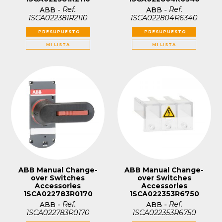
Ref.
Ref.
ABB
-
ABB
-
1SCA022381R2110
1SCA022804R6340
PRESUPUESTO
PRESUPUESTO
MI LISTA
MI LISTA
ABB Manual Change-
ABB Manual Change-
over Switches
over Switches
Accessories
Accessories
1SCA022783R0170
1SCA022353R6750
Ref.
Ref.
ABB
-
ABB
-
1SCA022783R0170
1SCA022353R6750