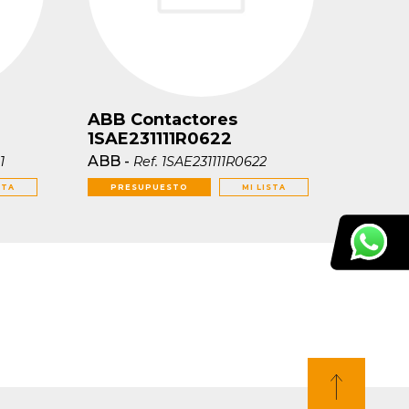
ABB Contactores
1SAE231111R0622
ABB
-
1
Ref.
1SAE231111R0622
STA
PRESUPUESTO
MI LISTA