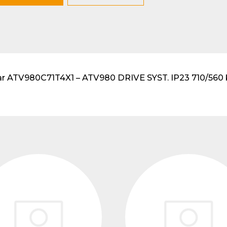
lventes y sistemas de
eado
atos modulares de
lación
ivar ATV980C71T4X1 – ATV980 DRIVE SYST. IP23 710/56