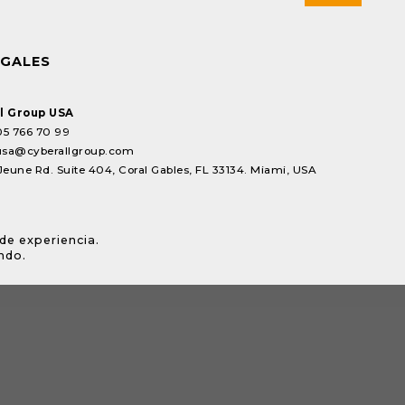
EGALES
l Group USA
05 766 70 99
usa@cyberallgroup.com
Jeune Rd. Suite 404, Coral Gables, FL 33134. Miami, USA
de experiencia.
ndo.