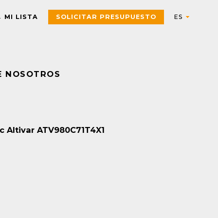
MI LISTA
SOLICITAR PRESUPUESTO
E NOSOTROS
Automation
AUTOMATIZACIÓN Y CONTROL INDUSTRIAL
Electric
Aparatos de control
Interfaces, Relés de contr
ic Altivar ATV980C71T4X1
y medida
Arrancadores de motor,
contactores y
Pulsadores, selectores,
componentes de
pilotos, botoneras y
protección
combinadores
PAC, PLC y otros
Sensores y Sistemas RFID
controladores
Variadores de velocidad y
Envolventes Universales
arrancadores
Fuentes de alimentación y