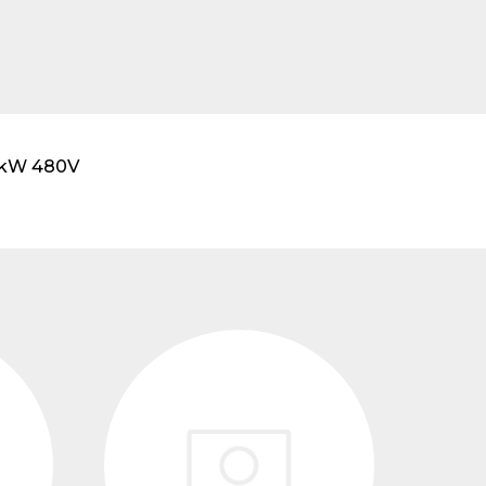
transformadores de
tensión
0 kW 480V