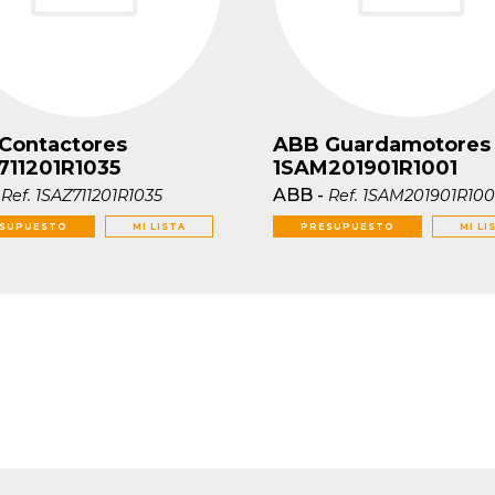
Contactores
ABB Guardamotores
711201R1035
1SAM201901R1001
-
ABB
-
Ref.
1SAZ711201R1035
Ref.
1SAM201901R100
SUPUESTO
MI LISTA
PRESUPUESTO
MI LI