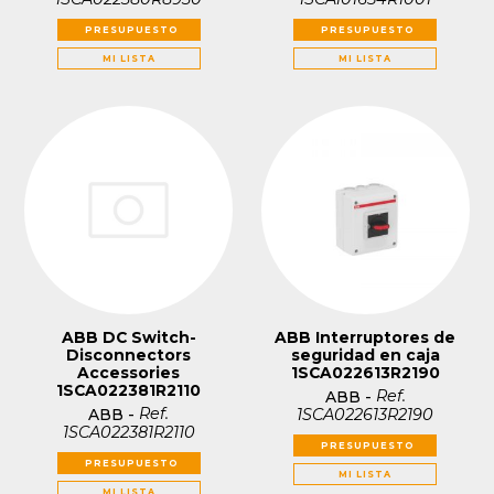
PRESUPUESTO
PRESUPUESTO
MI LISTA
MI LISTA
ABB DC Switch-
ABB Interruptores de
Disconnectors
seguridad en caja
Accessories
1SCA022613R2190
1SCA022381R2110
Ref.
ABB
-
Ref.
1SCA022613R2190
ABB
-
1SCA022381R2110
PRESUPUESTO
PRESUPUESTO
MI LISTA
MI LISTA