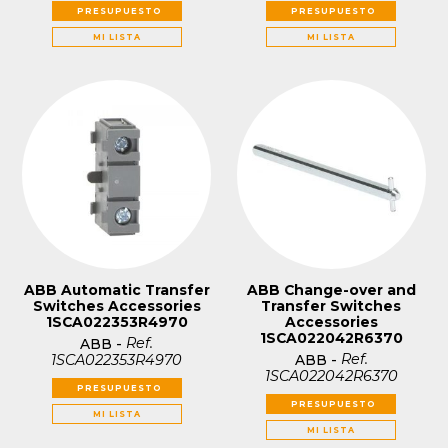
PRESUPUESTO
PRESUPUESTO
MI LISTA
MI LISTA
ABB Automatic Transfer
ABB Change-over and
Switches Accessories
Transfer Switches
1SCA022353R4970
Accessories
1SCA022042R6370
Ref.
ABB
-
Ref.
1SCA022353R4970
ABB
-
1SCA022042R6370
PRESUPUESTO
PRESUPUESTO
MI LISTA
MI LISTA