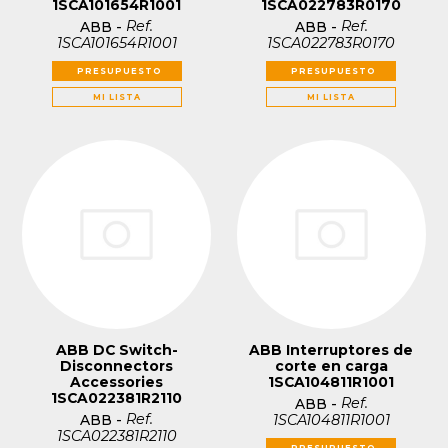
1SCA101654R1001
1SCA022783R0170
Ref.
Ref.
ABB
-
ABB
-
1SCA101654R1001
1SCA022783R0170
PRESUPUESTO
PRESUPUESTO
MI LISTA
MI LISTA
ABB DC Switch-
ABB Interruptores de
Disconnectors
corte en carga
Accessories
1SCA104811R1001
1SCA022381R2110
Ref.
ABB
-
Ref.
1SCA104811R1001
ABB
-
1SCA022381R2110
PRESUPUESTO