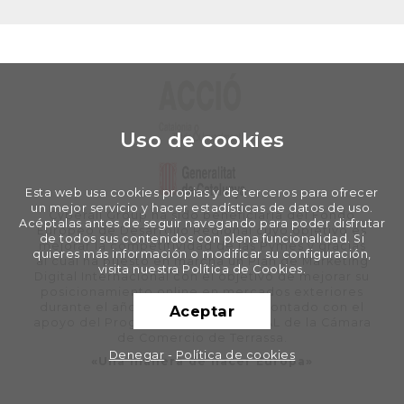
Uso de cookies
Esta web usa cookies propias y de terceros para ofrecer
un mejor servicio y hacer estadísticas de datos de uso.
Cyberall Group ha sido beneficiaria del Fondo
Acéptalas antes de seguir navegando para poder disfrutar
Europeo de Desarrollo Regional cuyo objetivo es
de todos sus contenidos con plena funcionalidad. Si
mejorar la competitividad de las Pymes y gracias
quieres más información o modificar su configuración,
al cual ha puesto en marcha un Plan de Marketing
visita nuestra Política de Cookies.
Digital Internacional con el objetivo de mejorar su
posicionamiento online en mercados exteriores
durante el año 2020. Para ello ha contado con el
Aceptar
apoyo del Programa XPANDE DIGITAL de la Cámara
de Comercio de Terrassa.
Denegar
-
Política de cookies
«Una manera de hacer Europa»