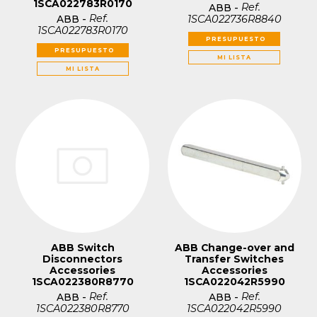
1SCA022783R0170
Ref.
ABB
-
Ref.
1SCA022736R8840
ABB
-
1SCA022783R0170
PRESUPUESTO
PRESUPUESTO
MI LISTA
MI LISTA
ABB Switch
ABB Change-over and
Disconnectors
Transfer Switches
Accessories
Accessories
1SCA022380R8770
1SCA022042R5990
Ref.
Ref.
ABB
-
ABB
-
1SCA022380R8770
1SCA022042R5990