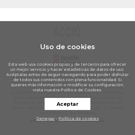
Uso de cookies
Esta web usa cookies propias y de terceros para ofrecer
un mejor servicio y hacer estadísticas de datos de uso.
Cyberall Group ha sido beneficiaria del Fondo
Acéptalas antes de seguir navegando para poder disfrutar
Europeo de Desarrollo Regional cuyo objetivo es
de todos sus contenidos con plena funcionalidad. Si
mejorar la competitividad de las Pymes y gracias
quieres más información o modificar su configuración,
al cual ha puesto en marcha un Plan de Marketing
visita nuestra Política de Cookies.
Digital Internacional con el objetivo de mejorar su
posicionamiento online en mercados exteriores
durante el año 2020. Para ello ha contado con el
Aceptar
apoyo del Programa XPANDE DIGITAL de la Cámara
de Comercio de Terrassa.
Denegar
-
Política de cookies
«Una manera de hacer Europa»