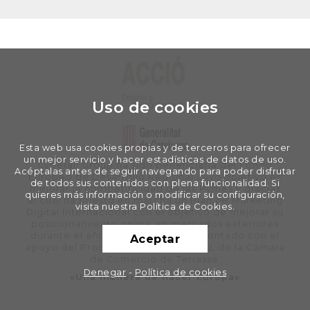
Uso de cookies
Esta web usa cookies propias y de terceros para ofrecer
un mejor servicio y hacer estadísticas de datos de uso.
Cyberall Group ha sido beneficiaria del Fondo
Acéptalas antes de seguir navegando para poder disfrutar
Europeo de Desarrollo Regional cuyo objetivo es
de todos sus contenidos con plena funcionalidad. Si
mejorar la competitividad de las Pymes y gracias
quieres más información o modificar su configuración,
al cual ha puesto en marcha un Plan de Marketing
visita nuestra Política de Cookies.
Digital Internacional con el objetivo de mejorar su
posicionamiento online en mercados exteriores
durante el año 2020. Para ello ha contado con el
Aceptar
apoyo del Programa XPANDE DIGITAL de la Cámara
de Comercio de Terrassa.
Denegar
-
Política de cookies
«Una manera de hacer Europa»