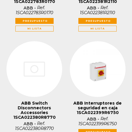
1SCA022783R0170
1SCA022381R2110
Ref.
Ref.
ABB
-
ABB
-
1SCA022783R0170
1SCA022381R2110
PRESUPUESTO
PRESUPUESTO
MI LISTA
MI LISTA
ABB Switch
ABB Interruptores de
Disconnectors
seguridad en caja
Accessories
1SCA022399R6750
1SCA022380R8770
Ref.
ABB
-
Ref.
1SCA022399R6750
ABB
-
1SCA022380R8770
PRESUPUESTO