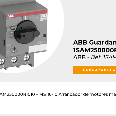
lventes y sistemas de
eado
atos modulares de
lación
ABB Guarda
1SAM250000
ABB
-
Ref.
1SA
PRESUPUESTO
M250000R1010 – MS116-10 Arrancador de motores manu