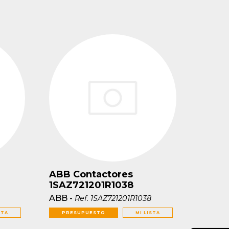
ABB Contactores
1SAZ721201R1038
ABB
-
Ref.
1SAZ721201R1038
STA
PRESUPUESTO
MI LISTA