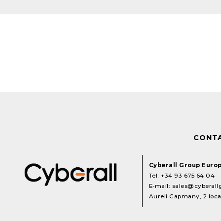
CONT
Cyberall Group Euro
Tel:
+34 93 675 64 04
E-mail:
sales@cyberal
Aureli Capmany, 2 local