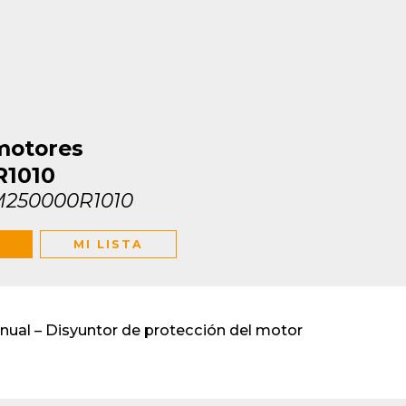
transformadores de
tensión
motores
R1010
M250000R1010
MI LISTA
al – Disyuntor de protección del motor