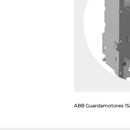
Envo
cabl
Apar
insta
ABB Guardamotores 1SA