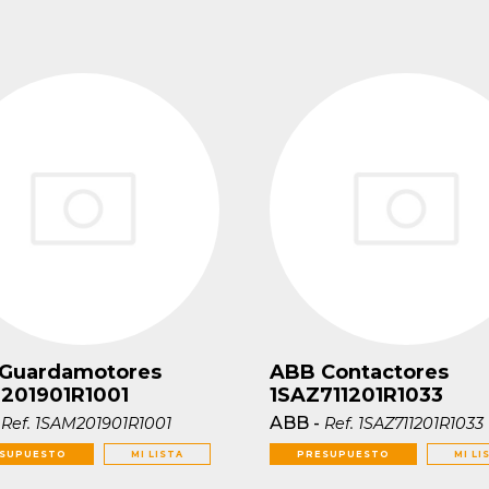
Guardamotores
ABB Contactores
201901R1001
1SAZ711201R1033
-
ABB
-
Ref.
1SAM201901R1001
Ref.
1SAZ711201R1033
SUPUESTO
MI LISTA
PRESUPUESTO
MI LI