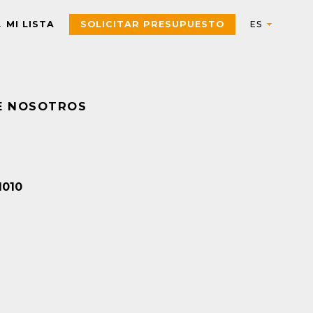
MI LISTA
SOLICITAR PRESUPUESTO
E NOSOTROS
Automation
AUTOMATIZACIÓN Y CONTROL INDUSTRIAL
Electric
Aparatos de control
Interfaces, Relés de contr
1010
y medida
Arrancadores de motor,
contactores y
Pulsadores, selectores,
componentes de
pilotos, botoneras y
protección
combinadores
PAC, PLC y otros
Sensores y Sistemas RFID
controladores
Variadores de velocidad y
Envolventes Universales
arrancadores
Fuentes de alimentación y