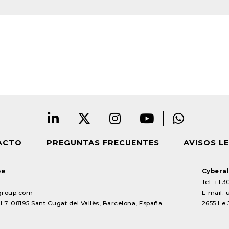
ACTO
PREGUNTAS FRECUENTES
AVISOS L
pe
Cyberal
Tel:
+1 3
lgroup.com
E-mail:
 7. 08195 Sant Cugat del Vallès, Barcelona, España.
2655 Le 