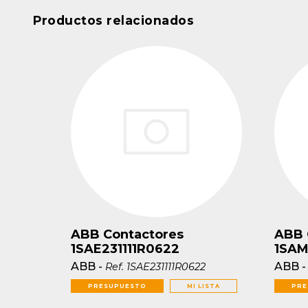
Productos relacionados
ABB Contactores
ABB 
1SAE231111R0622
1SAM
ABB
-
ABB
Ref.
1SAE231111R0622
PRESUPUESTO
MI LISTA
PRE