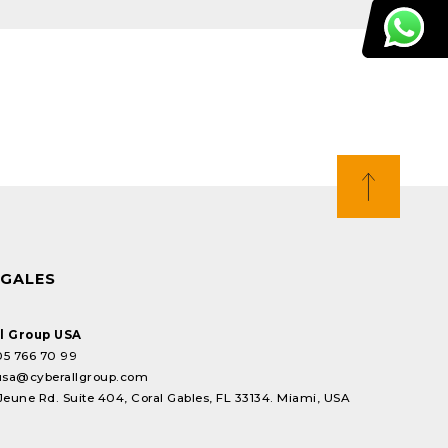
EGALES
l Group USA
05 766 70 99
usa@cyberallgroup.com
Jeune Rd. Suite 404, Coral Gables, FL 33134. Miami, USA