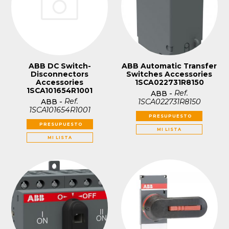
ABB DC Switch-
ABB Automatic Transfer
Disconnectors
Switches Accessories
Accessories
1SCA022731R8150
1SCA101654R1001
Ref.
ABB
-
Ref.
1SCA022731R8150
ABB
-
1SCA101654R1001
PRESUPUESTO
PRESUPUESTO
MI LISTA
MI LISTA